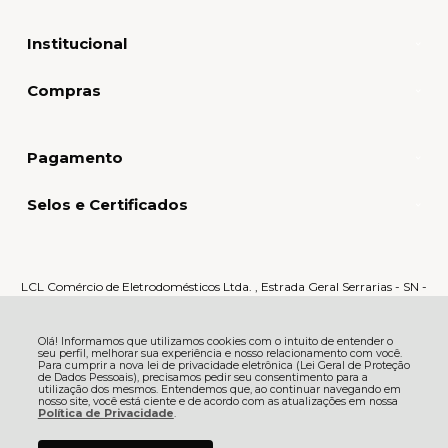
Institucional
Compras
Pagamento
Selos e Certificados
LCL Comércio de Eletrodomésticos Ltda. , Estrada Geral Serrarias - SN -
Serrarias - 88870-000 - Orleans - SC
CNPJ: 80.159.015/0005-60 | © Todos os direitos reservados - LCL Home -
2026
Olá! Informamos que utilizamos cookies com o intuito de entender o
seu perfil, melhorar sua experiência e nosso relacionamento com você.
Para cumprir a nova lei de privacidade eletrônica (Lei Geral de Proteção
de Dados Pessoais), precisamos pedir seu consentimento para a
utilização dos mesmos. Entendemos que, ao continuar navegando em
nosso site, você está ciente e de acordo com as atualizações em nossa
Política de Privacidade
.