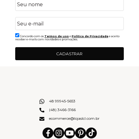
Concordo com os
Termos de uso
e
Politica de Privacidade
e aceito
receber e-mails com novidades e promoções.
CADASTRAR
48 99945-5653
(48) 3466-3166
ecommerce@lojaslcl.com.br