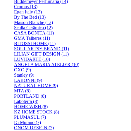
Buddemeyer Perfumaria
(14)
Cromus
(13)
Egan Italy
(13)
By The Bed
(13)
Maison Blanche
(13)
Scalla Cerâmica
(12)
CASA BONITA
(11)
GMA Talheres
(11)
BITOSSI HOME
(11)
SOUL ARTSY BRAND
(11)
LILIAN GIFT DESIGN
(11)
LUVIDARTE
(10)
ANGELA MARIA ATELIER
(10)
OXO
(9)
Stanley
(9)
LABONNI
(9)
NATURAL HOME
(9)
MTA
(8)
PORTLAND
(8)
Laboterra
(8)
HOME WISH
(8)
KZ HOME STOCK
(8)
PLUMASUL
(7)
Di Murano
(7)
ONOM DESIGN
(7)