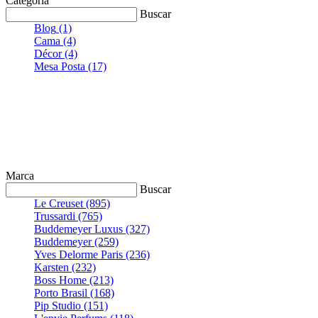
Categoria
S
Buscar
|
a
Blog
(1)
1
Cama
(4)
d
Décor
(4)
Mesa Posta
(17)
2
Marca
Buscar
Le Creuset
(895)
Trussardi
(765)
Buddemeyer Luxus
(327)
Buddemeyer
(259)
Yves Delorme Paris
(236)
Karsten
(232)
Boss Home
(213)
Porto Brasil
(168)
Pip Studio
(151)