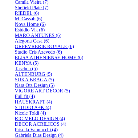
Camila Vieira
(7)
Shefield Plate
(7)
RIEDEL
(6)
M. Cassab
(6)
Nova Home
(6)
Estúdio Vik
(6)
MARO ANTUNES
(6)
Alegoria Casa
(6)
ORFEVRERIE ROYALE
(6)
Studio Cris Azevedo
(6)
ELISA ATHENIENSE HOME
(6)
KENYA
(5)
Taschen
(5)
ALTENBURG
(5)
SUKA BRAGA
(5)
Nara Ota Design
(5)
VIGORE ART DECOR
(5)
Full-fit
(4)
HAUSKRAFT
(4)
STUDIO A+K
(4)
Nicole Toldi
(4)
RIC MELO DESIGN
(4)
DECOR ACRILICOS
(4)
Priscila Vannucchi
(4)
Gabriela Dias Design
(4)