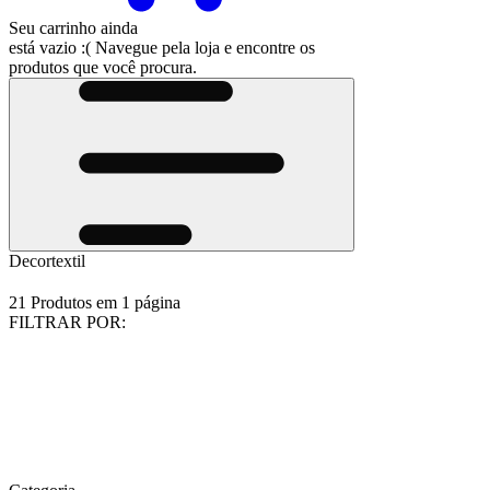
Seu carrinho ainda
está vazio :(
Navegue pela loja e encontre os
produtos que você procura.
Decortextil
21
Produtos em
1
página
FILTRAR POR:
F
F
P
G
F
F
d
d
2
C
d
C
P
9
o
s
6
P
P
S
e
C