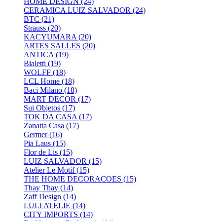
HOME DESIGN
(24)
CERAMICA LUIZ SALVADOR
(24)
BTC
(21)
Strauss
(20)
KACYUMARA
(20)
ARTES SALLES
(20)
ANTICA
(19)
Bialetti
(19)
WOLFF
(18)
LCL Home
(18)
Baci Milano
(18)
MART DECOR
(17)
Sui Objetos
(17)
TOK DA CASA
(17)
Zanatta Casa
(17)
Germer
(16)
Pia Laus
(15)
Flor de Lis
(15)
LUIZ SALVADOR
(15)
Atelier Le Motif
(15)
THE HOME DECORACOES
(15)
Thay Thay
(14)
Zaff Design
(14)
LULI ATELIE
(14)
CITY IMPORTS
(14)