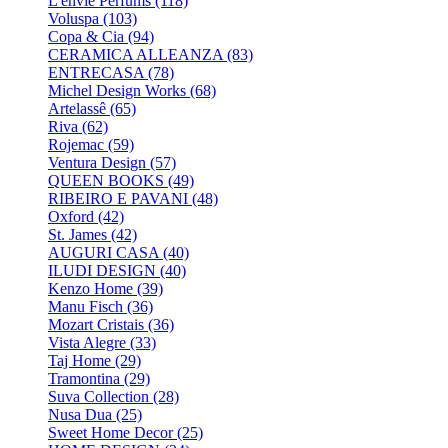
L'envie Perfums
(118)
Voluspa
(103)
Copa & Cia
(94)
CERAMICA ALLEANZA
(83)
ENTRECASA
(78)
Michel Design Works
(68)
Artelassê
(65)
Riva
(62)
Rojemac
(59)
Ventura Design
(57)
QUEEN BOOKS
(49)
RIBEIRO E PAVANI
(48)
Oxford
(42)
St. James
(42)
AUGURI CASA
(40)
ILUDI DESIGN
(40)
Kenzo Home
(39)
Manu Fisch
(36)
Mozart Cristais
(36)
Vista Alegre
(33)
Taj Home
(29)
Tramontina
(29)
Suva Collection
(28)
Nusa Dua
(25)
Sweet Home Decor
(25)