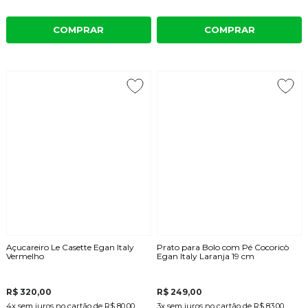
COMPRAR
COMPRAR
Açucareiro Le Casette Egan Italy
Prato para Bolo com Pé Cocoricò
Vermelho
Egan Italy Laranja 19 cm
R$ 320,00
R$ 249,00
4x
sem juros
no cartão
de
R$ 80,00
3x
sem juros
no cartão
de
R$ 83,00