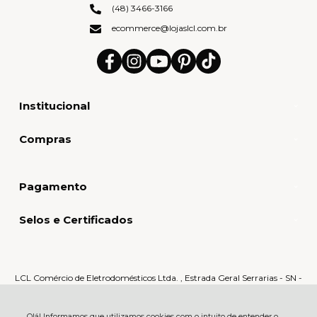
(48) 3466-3166
ecommerce@lojaslcl.com.br
Institucional
Compras
Pagamento
Selos e Certificados
LCL Comércio de Eletrodomésticos Ltda. , Estrada Geral Serrarias - SN -
Serrarias - 88870-000 - Orleans - SC
CNPJ: 80.159.015/0005-60 | © Todos os direitos reservados - LCL Home -
2026
Olá! Informamos que utilizamos cookies com o intuito de entender o