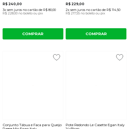
R$ 240,00
R$ 229,00
3x
sem juros
no cartão
de
R$ 80,00
2x
sem juros
no cartão
de
R$ 114,50
R$ 228,00
no boleto ou pix
R$ 217,55
no boleto ou pix
COMPRAR
COMPRAR
Conjunto Tábua e Faca para Queijo
Pote Redondo Le Casette Egan Italy
Paese Mio Egan Italy
14x19cm