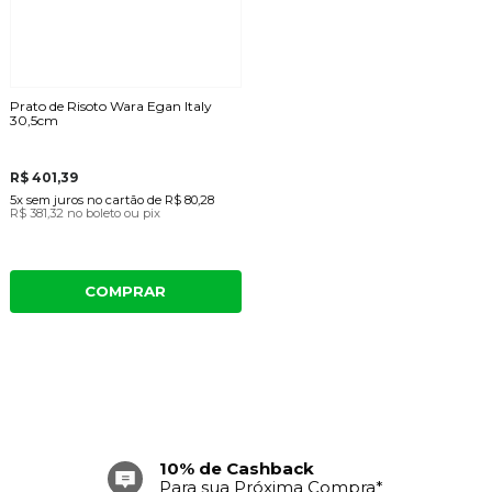
Prato de Risoto Wara Egan Italy
30,5cm
R$ 401,39
5x
sem juros
no cartão
de
R$ 80,28
R$ 381,32
no boleto ou pix
COMPRAR
10% de Cashback
Para sua Próxima Compra*