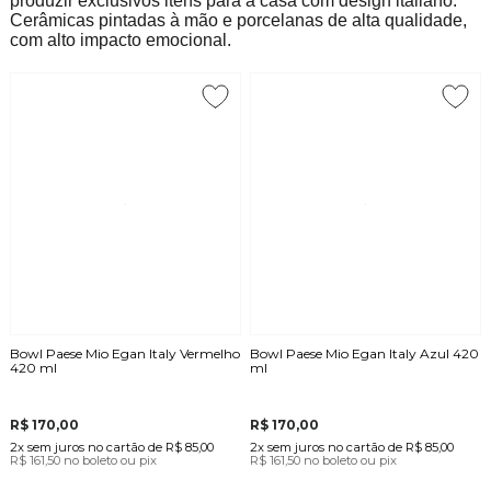
produzir exclusivos itens para a casa com design italiano.
Cerâmicas pintadas à mão e porcelanas de alta qualidade,
com alto impacto emocional.
Bowl Paese Mio Egan Italy Vermelho
Bowl Paese Mio Egan Italy Azul 420
420 ml
ml
R$ 170,00
R$ 170,00
2x
sem juros
no cartão
de
R$ 85,00
2x
sem juros
no cartão
de
R$ 85,00
R$ 161,50
no boleto ou pix
R$ 161,50
no boleto ou pix