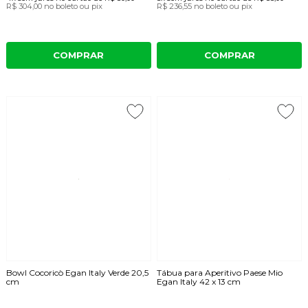
R$ 304,00
no boleto ou pix
R$ 236,55
no boleto ou pix
COMPRAR
COMPRAR
Bowl Cocoricò Egan Italy Verde 20,5
Tábua para Aperitivo Paese Mio
cm
Egan Italy 42 x 13 cm