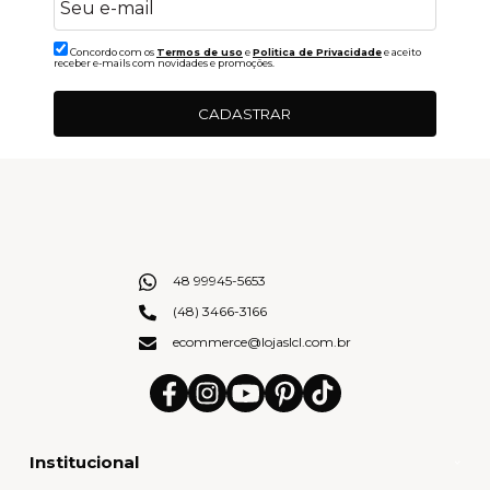
Concordo com os
Termos de uso
e
Politica de Privacidade
e aceito
receber e-mails com novidades e promoções.
CADASTRAR
48 99945-5653
(48) 3466-3166
ecommerce@lojaslcl.com.br
Institucional