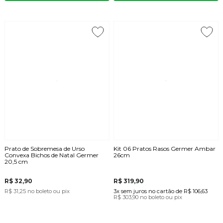
Prato de Sobremesa de Urso
Kit 06 Pratos Rasos Germer Ambar
Convexa Bichos de Natal Germer
26cm
20,5 cm
R$ 32,90
R$ 319,90
R$ 31,25
no boleto ou pix
3x
sem juros
no cartão
de
R$ 106,63
R$ 303,90
no boleto ou pix