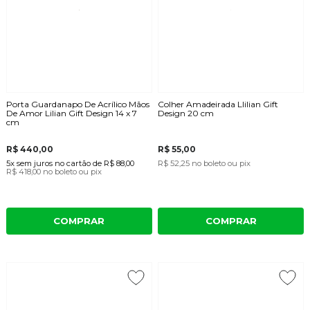
Porta Guardanapo De Acrílico Mãos
Colher Amadeirada Llilian Gift
De Amor Lilian Gift Design 14 x 7
Design 20 cm
cm
R$ 440,00
R$ 55,00
5x
sem juros
no cartão
de
R$ 88,00
R$ 52,25
no boleto ou pix
R$ 418,00
no boleto ou pix
COMPRAR
COMPRAR