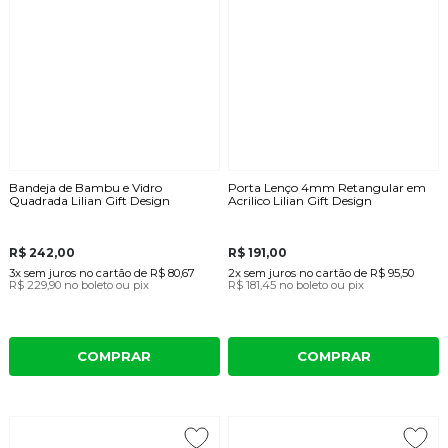
Bandeja de Bambu e Vidro
Porta Lenço 4mm Retangular em
Quadrada Lilian Gift Design
Acrilico Lilian Gift Design
R$ 242,00
R$ 191,00
3x
sem juros
no cartão
de
R$ 80,67
2x
sem juros
no cartão
de
R$ 95,50
R$ 229,90
no boleto ou pix
R$ 181,45
no boleto ou pix
COMPRAR
COMPRAR