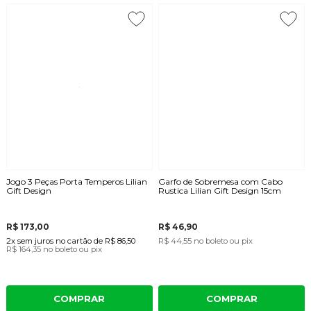
Jogo 3 Peças Porta Temperos Lilian
Garfo de Sobremesa com Cabo
Gift Design
Rustica Lilian Gift Design 15cm
R$ 173,00
R$ 46,90
2x
sem juros
no cartão
de
R$ 86,50
R$ 44,55
no boleto ou pix
R$ 164,35
no boleto ou pix
COMPRAR
COMPRAR