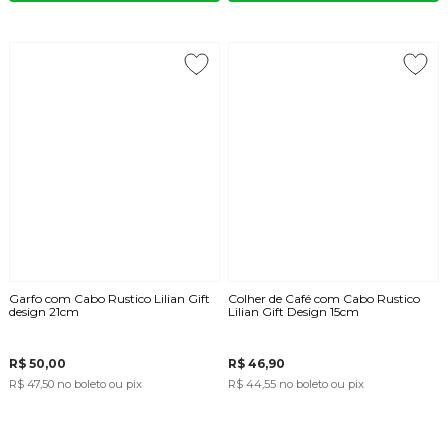
Garfo com Cabo Rustico Lilian Gift
Colher de Café com Cabo Rustico
design 21cm
Lilian Gift Design 15cm
R$ 50,00
R$ 46,90
R$ 47,50
no boleto ou pix
R$ 44,55
no boleto ou pix