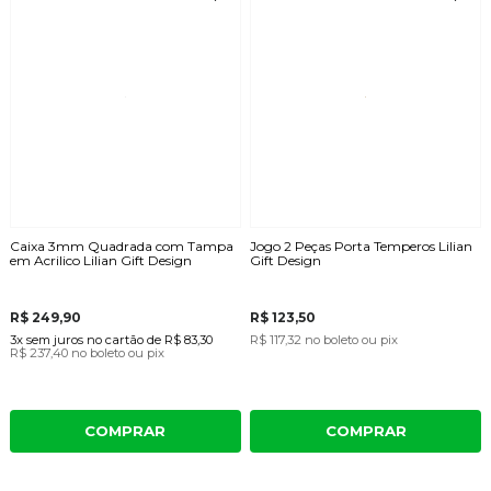
Caixa 3mm Quadrada com Tampa
Jogo 2 Peças Porta Temperos Lilian
em Acrilico Lilian Gift Design
Gift Design
R$ 249,90
R$ 123,50
3x
sem juros
no cartão
de
R$ 83,30
R$ 117,32
no boleto ou pix
R$ 237,40
no boleto ou pix
COMPRAR
COMPRAR