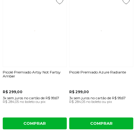
Picolé Premiado Artsy Not Fartsy
Picolé Premiado Azure Radiante
Amber
R$ 299,00
R$ 299,00
3x
sem juros
no cartão
de
R$ 99,67
3x
sem juros
no cartão
de
R$ 99,67
R$ 284,05
no boleto ou pix
R$ 284,05
no boleto ou pix
COMPRAR
COMPRAR