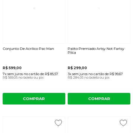
Conjunto De Acrílico Pac Man
Palito Premiado Artsy Not Fartsy
Plica
R$ 599,00
R$ 299,00
7x
sem juros
no cartão
de
R$ 85,57
3x
sem juros
no cartão
de
R$ 99,67
R$ 569,05
no boleto ou pix
R$ 284,05
no boleto ou pix
COMPRAR
COMPRAR