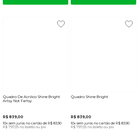
Quadro De Acrilico Shine Bright
Quadro Shine Bright
Artsy Not Fartsy
R$ 839,00
R$ 839,00
10x
sem juros
no cartão
de
R$ 83,90
10x
sem juros
no cartão
de
R$ 83,90
R$ 797,05
no boleto ou pix
R$ 797,05
no boleto ou pix