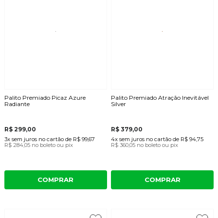
Palito Premiado Picaz Azure
Palito Premiado Atração Inevitável
Radiante
Silver
R$ 299,00
R$ 379,00
3x
sem juros
no cartão
de
R$ 99,67
4x
sem juros
no cartão
de
R$ 94,75
R$ 284,05
no boleto ou pix
R$ 360,05
no boleto ou pix
COMPRAR
COMPRAR