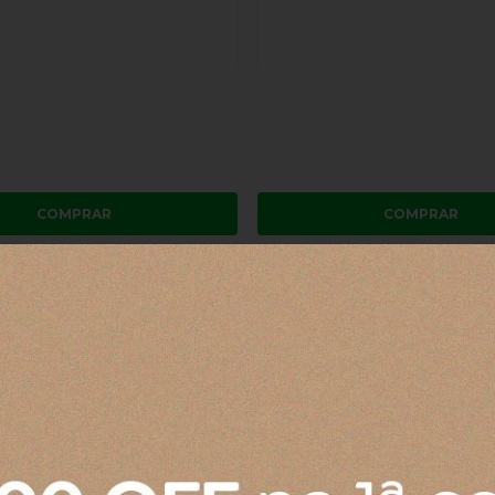
COMPRAR
COMPRAR
cher Térmico com Canudo
Copo Quencher Térmico com 
m 1,18 litros
Stanley Nectarine 887 ml
R$ 319,00
os
no cartão
de
R$ 89,75
3x
sem juros
no cartão
de
R$ 
o boleto ou pix
R$ 303,05
no boleto ou pix