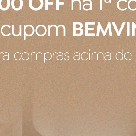
COMPRAR
COMPRAR
cher Térmico com Canudo
Copo Quencher Térmico com 
arine 1,18 litros
Stanley Tropical Teal 1,18 litros
R$ 359,00
os
no cartão
de
R$ 89,75
4x
sem juros
no cartão
de
R$ 
o boleto ou pix
R$ 341,05
no boleto ou pix