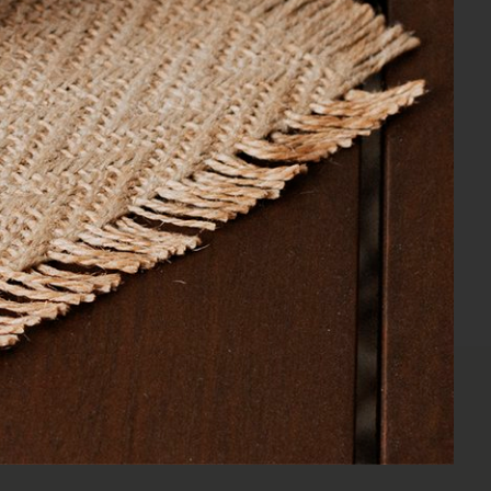
o
10% de Cashback
tões em até 10x
Para sua Próxima Compra*
CADASTRAR
ções.