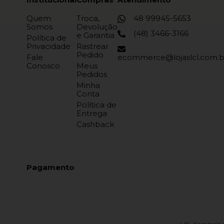
Quem
Troca,
48 99945-5653
Somos
Devolução
(48) 3466-3166
e Garantia
Política de
Privacidade
Rastrear
Pedido
Fale
ecommerce@lojaslcl.com.b
Conosco
Meus
Pedidos
Minha
Conta
Política de
Entrega
Cashback
Pagamento