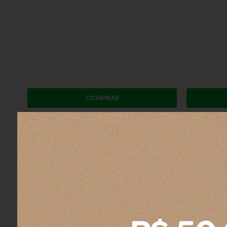
COMPRAR
Copo Quencher Térmico com Canudo
Copo Quen
Stanley Bright Lime 1,18 litros
Stanley Crea
R$ 359,00
R$ 359,00
4x
sem juros
no cartão
de
R$ 89,75
4x
sem jur
R$ 341,05
no boleto ou pix
R$ 341,05
n