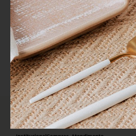
Frete Grátis
Frete Fixo de 
Acima de R$ 699,00
Para Sul e Sud
Concordo com os
Termos de
Institucional
Compras
Atendimento