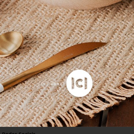
R$ 9,90
Pagamento Facilitad
este | Acima de R$ 249,00
2 Cartões ou PIX + Car
Inscreva-se agora!
Quer receber com exclusividade as melhores ofertas?
 uso
e
Politica de Privacidade
e aceito receber e-mails com novidades e promo
Redes Sociais