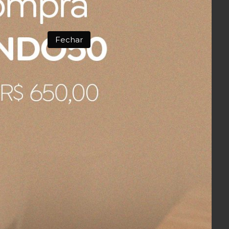
Fechar
COMPRAR
Canudo
Copo Quencher Térmico com Canudo
Stanley Tropical Tea 887 ml
R$ 319,00
89,75
3x
sem juros
no cartão
de
R$ 106,33
R$ 303,05
no boleto ou pix