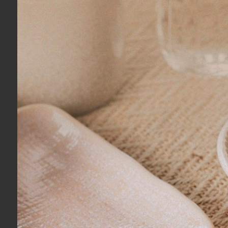
COMPRAR
Garrafa Térmica Flip Straw Infantil Stanley
Pool 502 ml
R$ 245,00
3x
sem juros
no cartão
de
R$ 81,67
R$ 232,75
no boleto ou pix