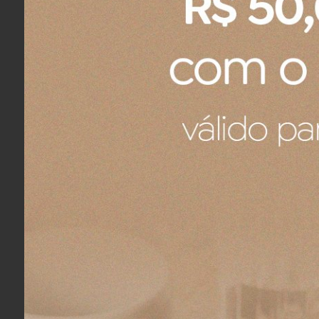
COMPRAR
Garrafa Térmica Aerolight Fast Flow
Copo Quen
Stanley Lavender 710 ml
Stanley Nect
R$ 309,00
R$ 359,00
3x
sem juros
no cartão
de
R$ 103,00
4x
sem jur
R$ 293,55
no boleto ou pix
R$ 341,05
n