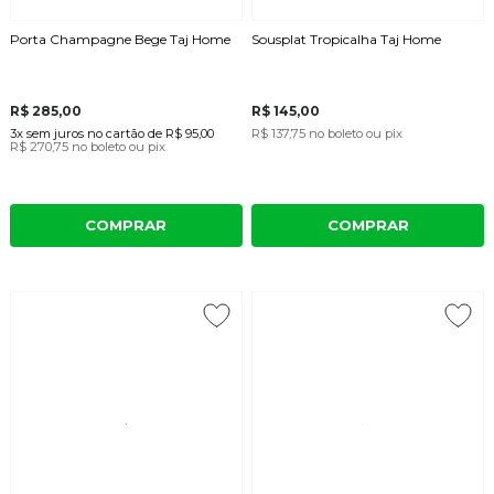
Porta Champagne Bege Taj Home
Sousplat Tropicalha Taj Home
R$ 285,00
R$ 145,00
3x
sem juros
no cartão
de
R$ 95,00
R$ 137,75
no boleto ou pix
R$ 270,75
no boleto ou pix
COMPRAR
COMPRAR