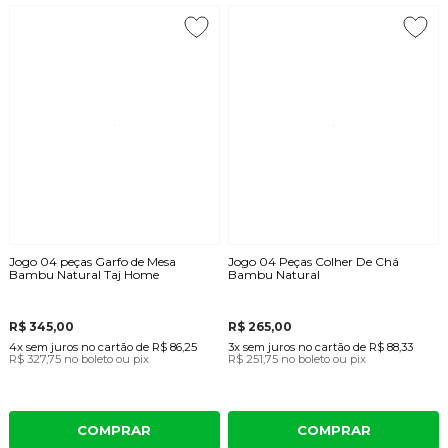
Jogo 04 peças Garfo de Mesa
Jogo 04 Peças Colher De Chá
Bambu Natural Taj Home
Bambu Natural
R$ 345,00
R$ 265,00
4x
sem juros
no cartão
de
R$ 86,25
3x
sem juros
no cartão
de
R$ 88,33
R$ 327,75
no boleto ou pix
R$ 251,75
no boleto ou pix
COMPRAR
COMPRAR