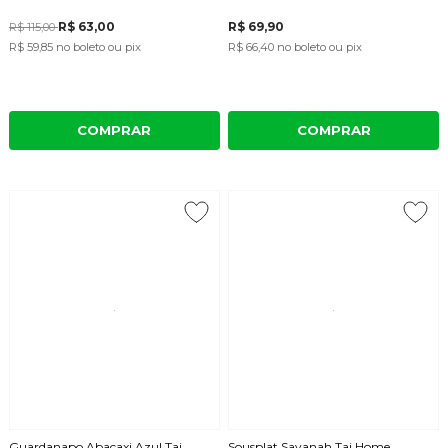
R$ 63,00
R$ 69,90
R$ 115,00
R$ 59,85
no boleto ou pix
R$ 66,40
no boleto ou pix
COMPRAR
COMPRAR
Guardanapo Abacaxi Azul Taj
Sousplat Savanah Taj Home