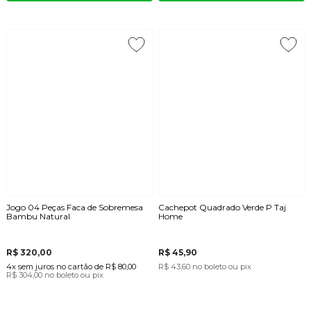
Jogo 04 Peças Faca de Sobremesa
Cachepot Quadrado Verde P Taj
Bambu Natural
Home
R$ 320,00
R$ 45,90
4x
sem juros
no cartão
de
R$ 80,00
R$ 43,60
no boleto ou pix
R$ 304,00
no boleto ou pix