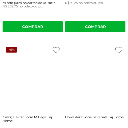
3x
sem juros
no cartão
de
R$ 81,67
R$ 71,25
no boleto ou pix
R$ 232,75
no boleto ou pix
COMPRAR
COMPRAR
-45%
Castiçal Friso Torre M Bege Taj
Bowl Para Sopa Savanah Taj Home
Home