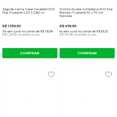
Jogo de Cama Casal Cavaliere 300
Fronha Avulsa Contessina 300 Fios
Fios Trussardi 2,20 x 2,80 m
Bambu Trussardi 50 x 70 cm
Nocciola
R$ 1.359,90
R$ 499,90
10x
sem juros
no cartão
de
R$ 135,99
6x
sem juros
no cartão
de
R$ 83,32
R$ 1.291,90
no boleto ou pix
R$ 474,90
no boleto ou pix
COMPRAR
COMPRAR