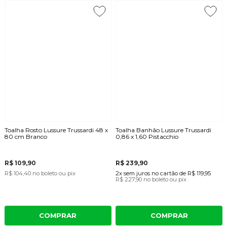
Toalha Rosto Lussure Trussardi 48 x
Toalha Banhão Lussure Trussardi
80 cm Branco
0,86 x 1,60 Pistacchio
R$ 109,90
R$ 239,90
R$ 104,40
no boleto ou pix
2x
sem juros
no cartão
de
R$ 119,95
R$ 227,90
no boleto ou pix
COMPRAR
COMPRAR