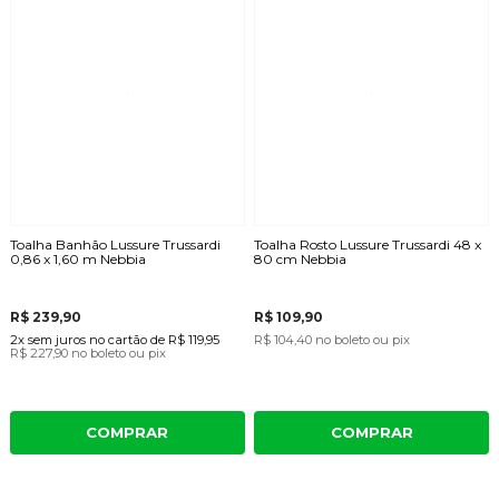
Toalha Banhão Lussure Trussardi
Toalha Rosto Lussure Trussardi 48 x
0,86 x 1,60 m Nebbia
80 cm Nebbia
R$ 239,90
R$ 109,90
2x
sem juros
no cartão
de
R$ 119,95
R$ 104,40
no boleto ou pix
R$ 227,90
no boleto ou pix
COMPRAR
COMPRAR