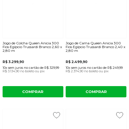
Jogo de Colcha Queen Anicia 300
Jogo de Cama Queen Anicia 300
Fios Egípcio Trussardi Branco 2,60 x
Fios Egípcio Trussardi Branco 2,40 x
2,80 m
2,80 m
R$ 3.299,90
R$ 2.499,90
10x
sem juros
no cartão
de
R$ 329,99
10x
sem juros
no cartão
de
R$ 249,99
R$ 3.134,90
no boleto ou pix
R$ 2.374,90
no boleto ou pix
COMPRAR
COMPRAR