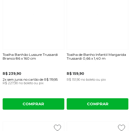
Toalha Banhão Lussure Trussardi
Toalha de Banho Infantil Margarida
Branco 86 x 160 cm
Trussardi 0,66 x 1,40 m
R$ 239,90
R$ 159,90
2x
sem juros
no cartão
de
R$ 119,95
R$ 151,90
no boleto ou pix
R$ 227,90
no boleto ou pix
COMPRAR
COMPRAR