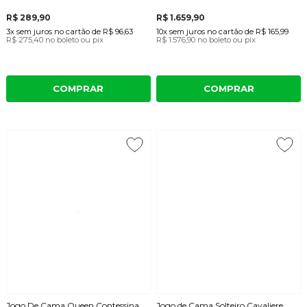
R$ 289,90
R$ 1.659,90
3x
sem juros
no cartão
de
R$ 96,63
10x
sem juros
no cartão
de
R$ 165,99
R$ 275,40
no boleto ou pix
R$ 1.576,90
no boleto ou pix
COMPRAR
COMPRAR
Jogo De Cama Queen Contessina
Jogo de Cama Solteiro Cavaliere