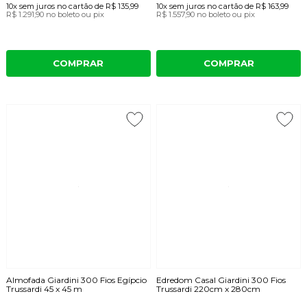
10x
sem juros
no cartão
de
R$ 135,99
10x
sem juros
no cartão
de
R$ 163,99
R$ 1.291,90
no boleto ou pix
R$ 1.557,90
no boleto ou pix
COMPRAR
COMPRAR
Almofada Giardini 300 Fios Egípcio
Edredom Casal Giardini 300 Fios
Trussardi 45 x 45 m
Trussardi 220cm x 280cm