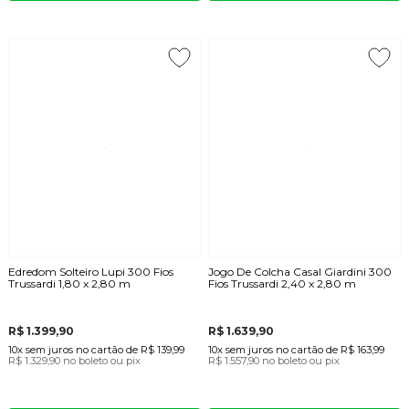
Edredom Solteiro Lupi 300 Fios
Jogo De Colcha Casal Giardini 300
Trussardi 1,80 x 2,80 m
Fios Trussardi 2,40 x 2,80 m
R$ 1.399,90
R$ 1.639,90
10x
sem juros
no cartão
de
R$ 139,99
10x
sem juros
no cartão
de
R$ 163,99
R$ 1.329,90
no boleto ou pix
R$ 1.557,90
no boleto ou pix