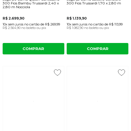
300 Fios Bambu Trussardi 2,40 x
300 Fios Trussardi 1,70 x 2,80 m
2,80 m Nocciola
R$ 2.699,90
R$ 1.139,90
10x
sem juros
no cartão
de
R$ 269,99
10x
sem juros
no cartão
de
R$ 113,99
R$ 2.564,90
no boleto ou pix
R$ 1.082,90
no boleto ou pix
COMPRAR
COMPRAR