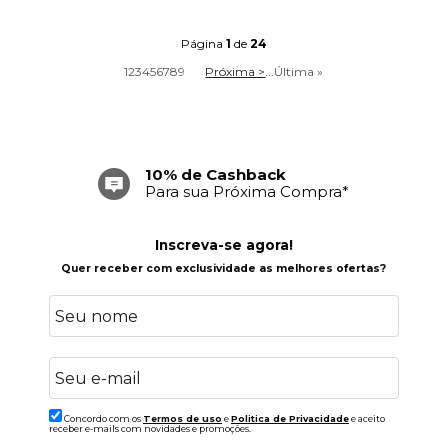
Página
1
de
24
1
2
3
4
5
6
7
8
9
Próxima >
...
Última »
Frete Grátis
Acima de R$ 699,00
Inscreva-se agora!
Quer receber com exclusividade as melhores ofertas?
Concordo com os
Termos de uso
e
Politica de Privacidade
e aceito
receber e-mails com novidades e promoções.