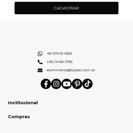
CADASTRAR
48 99945-5653
(48) 3466-3166
ecommerce@lojaslcl.com.br
Institucional
Compras