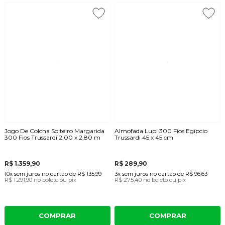
Jogo De Colcha Solteiro Margarida
Almofada Lupi 300 Fios Egípcio
300 Fios Trussardi 2,00 x 2,80 m
Trussardi 45 x 45 cm
R$ 1.359,90
R$ 289,90
10x
sem juros
no cartão
de
R$ 135,99
3x
sem juros
no cartão
de
R$ 96,63
R$ 1.291,90
no boleto ou pix
R$ 275,40
no boleto ou pix
COMPRAR
COMPRAR