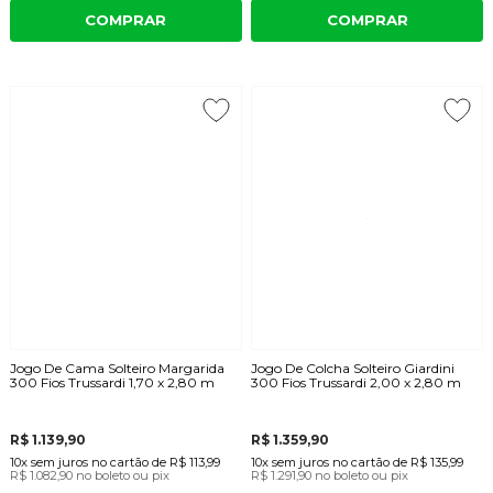
COMPRAR
COMPRAR
Jogo De Cama Solteiro Margarida
Jogo De Colcha Solteiro Giardini
300 Fios Trussardi 1,70 x 2,80 m
300 Fios Trussardi 2,00 x 2,80 m
R$ 1.139,90
R$ 1.359,90
10x
sem juros
no cartão
de
R$ 113,99
10x
sem juros
no cartão
de
R$ 135,99
R$ 1.082,90
no boleto ou pix
R$ 1.291,90
no boleto ou pix