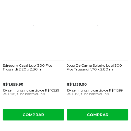
Edredom Casal Lupi 300 Fios
Jogo De Cama Solteiro Lupi 300
Trussardi 2,20 x 2,80 m
Fios Trussardi 1,70 x 2,80 m
R$ 1.659,90
R$ 1.139,90
10x
sem juros
no cartão
de
R$ 165,99
10x
sem juros
no cartão
de
R$ 113,99
R$ 1.576,90
no boleto ou pix
R$ 1.082,90
no boleto ou pix
COMPRAR
COMPRAR