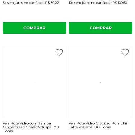
6x
sem juros
no cartão
de
R$ 89,22
10x
sem juros
no cartão
de
R$ 109,60
COMPRAR
COMPRAR
Vela Pote Vidro com Tampa
Vela Pote Vidro G Spiced Pumpkin
Gingerbread Chalet Voluspa 100
Latte Voluspa 100 Horas
Horas