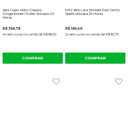
Vela Copo Vidro Clássico
Mini Vela Lata Wicked Palo Santo
Gingerbread Chalet Voluspa 40
Spells Voluspa 25 Horas
Horas
R$ 356,79
R$ 165,40
4x
sem juros
no cartão
de
R$ 89,20
2x
sem juros
no cartão
de
R$ 82,70
COMPRAR
COMPRAR