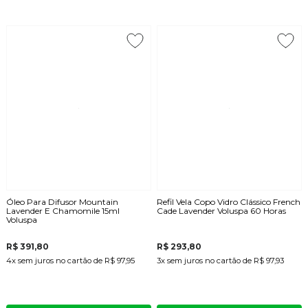
Óleo Para Difusor Mountain
Refil Vela Copo Vidro Clássico French
Lavender E Chamomile 15ml
Cade Lavender Voluspa 60 Horas
Voluspa
R$ 391,80
R$ 293,80
4x
sem juros
no cartão
de
R$ 97,95
3x
sem juros
no cartão
de
R$ 97,93