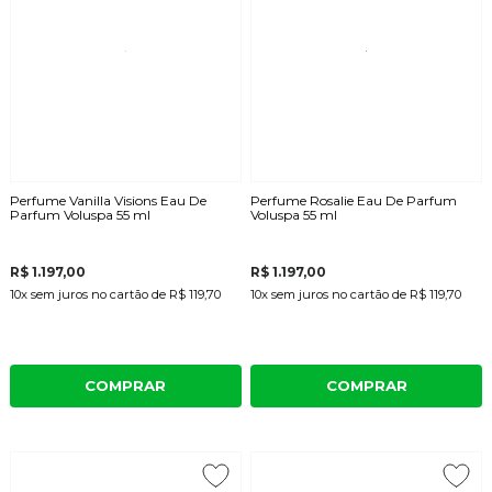
Perfume Vanilla Visions Eau De
Perfume Rosalie Eau De Parfum
Parfum Voluspa 55 ml
Voluspa 55 ml
R$ 1.197,00
R$ 1.197,00
10x
sem juros
no cartão
de
R$ 119,70
10x
sem juros
no cartão
de
R$ 119,70
COMPRAR
COMPRAR