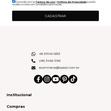
Concordo com os
Termos de uso
e
Politica de Privacidade
e aceito
receber e-mails com novidades e promoções.
CADASTRAR
48 99945-5653
(48) 3466-3166
ecommerce@lojaslcl.com.br
Institucional
Compras