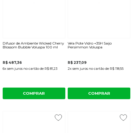
Difusor de Ambiente Wicked Cherry
Vela Pote Vidro +35H Saijo
Blossom Bubble Voluspa 100 ml
Persimmon Voluspa
R$ 487,36
R$ 237,09
6x
sem juros
no cartão
de
R$ 81,23
2x
sem juros
no cartão
de
R$ 118,55
COMPRAR
COMPRAR