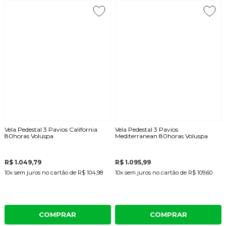
Vela Pedestal 3 Pavios California
Vela Pedestal 3 Pavios
80horas Voluspa
Mediterranean 80horas Voluspa
R$ 1.049,79
R$ 1.095,99
10x
sem juros
no cartão
de
R$ 104,98
10x
sem juros
no cartão
de
R$ 109,60
COMPRAR
COMPRAR