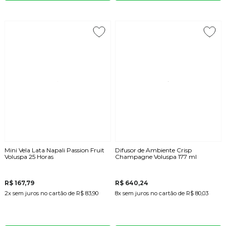
Mini Vela Lata Napali Passion Fruit
Difusor de Ambiente Crisp
Voluspa 25 Horas
Champagne Voluspa 177 ml
R$ 167,79
R$ 640,24
2x
sem juros
no cartão
de
R$ 83,90
8x
sem juros
no cartão
de
R$ 80,03