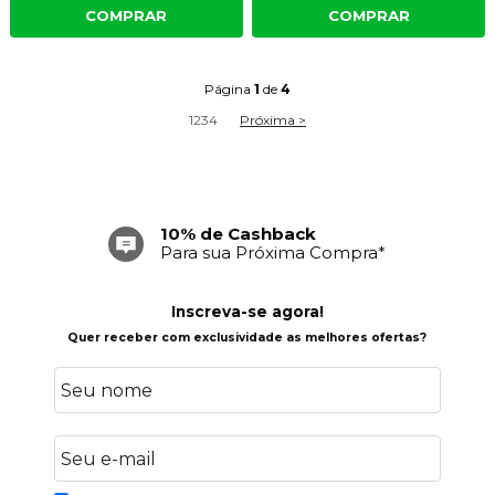
COMPRAR
COMPRAR
Página
1
de
4
1
2
3
4
Próxima >
Frete Grátis
Acima de R$ 699,00
Inscreva-se agora!
Quer receber com exclusividade as melhores ofertas?