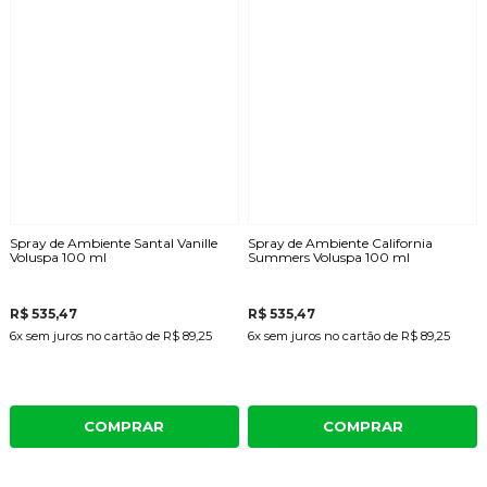
Spray de Ambiente Santal Vanille
Spray de Ambiente California
Voluspa 100 ml
Summers Voluspa 100 ml
R$ 535,47
R$ 535,47
6x
sem juros
no cartão
de
R$ 89,25
6x
sem juros
no cartão
de
R$ 89,25
COMPRAR
COMPRAR