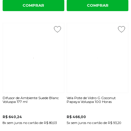
COMPRAR
COMPRAR
Difusor de Ambiente Suede Blanc
Vela Pote de Vidro G Coconut
Voluspa 177 ml
Papaya Voluspa 100 Horas
R$ 640,24
R$ 466,00
8x
sem juros
no cartão
de
R$ 80,03
5x
sem juros
no cartão
de
R$ 93,20