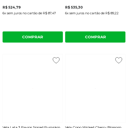
R$ 524,79
R$ 535,30
6x
sem juros
no cartão
de
R$ 87,47
6x
sem juros
no cartão
de
R$ 89,22
COMPRAR
COMPRAR
Vela Lata 3 Pavios Spiced Pumpkin
Vela Copo Wicked Cherry Blossom