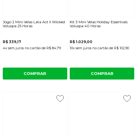
Jogo 2 Mini Velas Lata Act II Wicked
Kit 3 Mini Velas Holiday Essentials
Voluspa 25 Horas
Voluspa 40 Horas
R$ 339,17
R$ 1.029,00
4x
sem juros
no cartão
de
R$ 84,79
10x
sem juros
no cartão
de
R$ 102,90
COMPRAR
COMPRAR