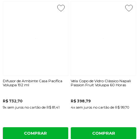
Difusor de Ambinte Casa Pacífica
Vela Copo de Vidro Clássico Napali
Voluspa 192 ml
Passion Fruit Voluspa 60 Horas
R$ 732,70
R$ 398,79
9x
sem juros
no cartão
de
R$ 81,41
4x
sem juros
no cartão
de
R$ 99,70
COMPRAR
COMPRAR