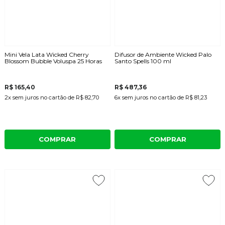
Mini Vela Lata Wicked Cherry
Difusor de Ambiente Wicked Palo
Blossom Bubble Voluspa 25 Horas
Santo Spells 100 ml
R$ 165,40
R$ 487,36
2x
sem juros
no cartão
de
R$ 82,70
6x
sem juros
no cartão
de
R$ 81,23
COMPRAR
COMPRAR