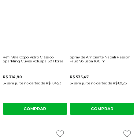
Refil Vela Copo Vidro Clássico
Spray de Ambiente Napali Passion
Sparkling Cuvée Voluspa 60 Horas
Fruit Voluspa 100 ml
R$ 314,80
R$ 535,47
3x
sem juros
no cartão
de
R$ 104,93
6x
sem juros
no cartão
de
R$ 89,25
COMPRAR
COMPRAR