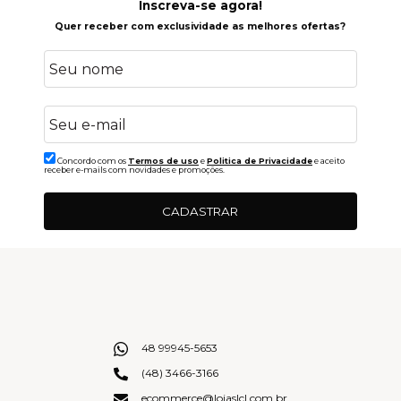
Inscreva-se agora!
Quer receber com exclusividade as melhores ofertas?
Concordo com os
Termos de uso
e
Politica de Privacidade
e aceito
receber e-mails com novidades e promoções.
CADASTRAR
48 99945-5653
(48) 3466-3166
ecommerce@lojaslcl.com.br