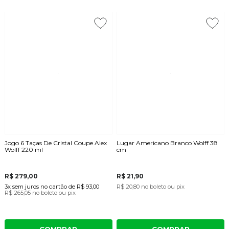
Jogo 6 Taças De Cristal Coupe Alex
Lugar Americano Branco Wolff 38
Wolff 220 ml
cm
R$ 279,00
R$ 21,90
3x
sem juros
no cartão
de
R$ 93,00
R$ 20,80
no boleto ou pix
R$ 265,05
no boleto ou pix