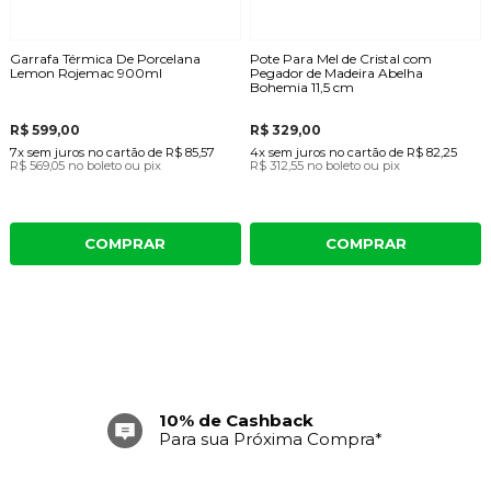
Garrafa Térmica De Porcelana
Pote Para Mel de Cristal com
Lemon Rojemac 900ml
Pegador de Madeira Abelha
Bohemia 11,5 cm
R$ 599,00
R$ 329,00
7x
sem juros
no cartão
de
R$ 85,57
4x
sem juros
no cartão
de
R$ 82,25
R$ 569,05
no boleto ou pix
R$ 312,55
no boleto ou pix
COMPRAR
COMPRAR
10% de Cashback
Para sua Próxima Compra*