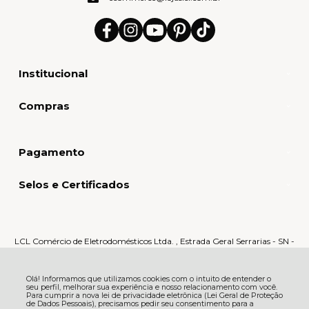
Institucional
Compras
Pagamento
Selos e Certificados
LCL Comércio de Eletrodomésticos Ltda. , Estrada Geral Serrarias - SN -
Serrarias - 88870-000 - Orleans - SC
CNPJ: 80.159.015/0005-60 | © Todos os direitos reservados - LCL Home -
2026
Olá! Informamos que utilizamos cookies com o intuito de entender o
seu perfil, melhorar sua experiência e nosso relacionamento com você.
Para cumprir a nova lei de privacidade eletrônica (Lei Geral de Proteção
de Dados Pessoais), precisamos pedir seu consentimento para a