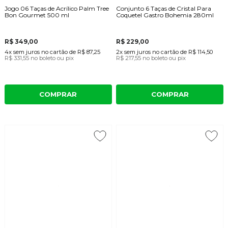
Jogo 06 Taças de Acrílico Palm Tree
Conjunto 6 Taças de Cristal Para
Bon Gourmet 500 ml
Coquetel Gastro Bohemia 280ml
R$ 349,00
R$ 229,00
4x
sem juros
no cartão
de
R$ 87,25
2x
sem juros
no cartão
de
R$ 114,50
R$ 331,55
no boleto ou pix
R$ 217,55
no boleto ou pix
COMPRAR
COMPRAR