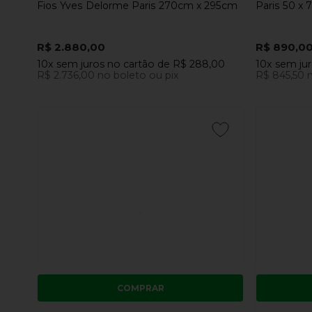
Fios Yves Delorme Paris 270cm x 295cm
Paris 50 x 
R$ 2.880,00
R$ 890,0
10x
sem juros
no cartão
de
R$ 288,00
10x
sem ju
R$ 2.736,00
no boleto ou pix
R$ 845,50
n
COMPRAR