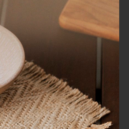
COMPRAR
thena 500
Jogo de Cama Queen 7 Peças Panorama
 x 240cm
Yves Delorme Paris
R$ 11.720,00
 494,00
10x
sem juros
no cartão
de
R$ 1.172,00
R$ 11.134,00
no boleto ou pix