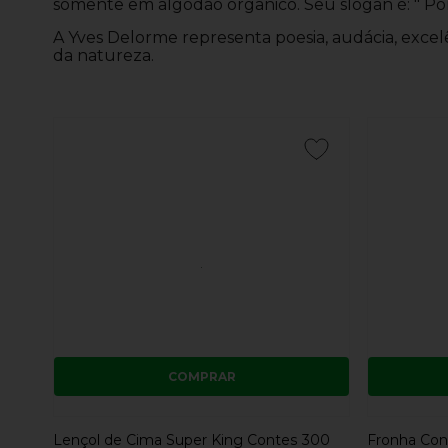
somente em algodão orgânico. Seu slogan é: " Por
A Yves Delorme representa poesia, audácia, excel
da natureza.
COMPRAR
Lençol de Cima Super King Contes 300
Fronha Con