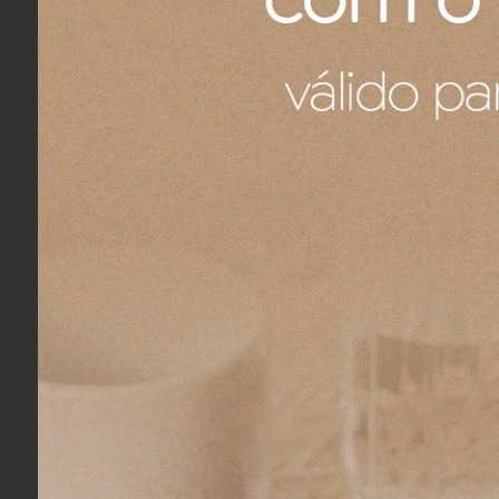
COMPRAR
Jogo 2 Toalhas Lavabo Bordadas Festons
Fronha Fes
Linho Yves Delorme Paris 40 x 60 cm
75 cm
R$ 720,00
R$ 1.350,
9x
sem juros
no cartão
de
R$ 80,00
10x
sem ju
R$ 684,00
no boleto ou pix
R$ 1.282,5