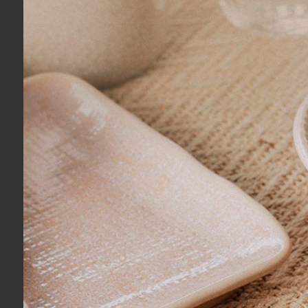
COMPRAR
Toalha De Rosto Bordada Festons Yves
Capa para 
Delorme Paris 55 x 100 cm
Delorme Pa
R$ 520,00
R$ 5.120,
6x
sem juros
no cartão
de
R$ 86,67
10x
sem ju
R$ 494,00
no boleto ou pix
R$ 4.864,