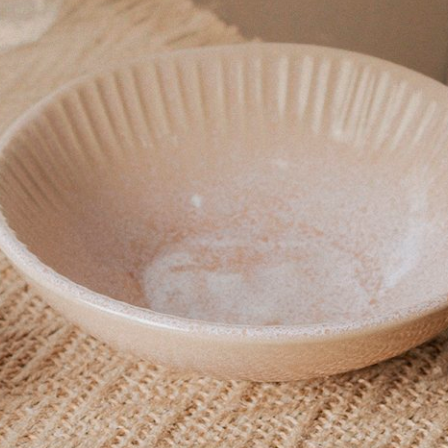
COMPRAR
COMPRAR
Duvet Queen Festons Yves
Capa para Duvet Super King A
ris
Fios Yves Delorme Iris 280cm
00
R$ 4.940,00
ros
no cartão
de
R$ 512,00
10x
sem juros
no cartão
de
R$
00
no boleto ou pix
R$ 4.693,00
no boleto ou pix