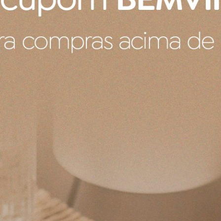
COMPRAR
COMPRAR
tons Yves Delorme Paris 50 x
Toalha de Banho Bordada Fest
Delorme Paris 70 x 140 cm
00
R$ 720,00
ros
no cartão
de
R$ 135,00
9x
sem juros
no cartão
de
R$ 
0
no boleto ou pix
R$ 684,00
no boleto ou pix