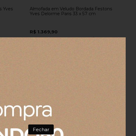
s Yves
Almofada em Veludo Bordada Festons
Yves Delorme Paris 33 x 57 cm
R$ 1.369,90
 690,00
10x
sem juros
no cartão
de
R$ 136,99
R$ 1.301,40
no boleto ou pix
Fechar