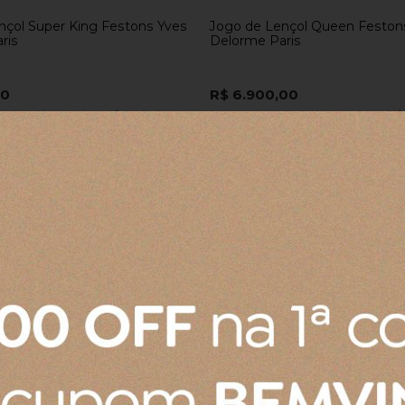
nçol Super King Festons Yves
Jogo de Lençol Queen Feston
ris
Delorme Paris
00
R$ 6.900,00
ros
no cartão
de
R$ 791,00
10x
sem juros
no cartão
de
R$
no boleto ou pix
R$ 6.555,00
no boleto ou pix