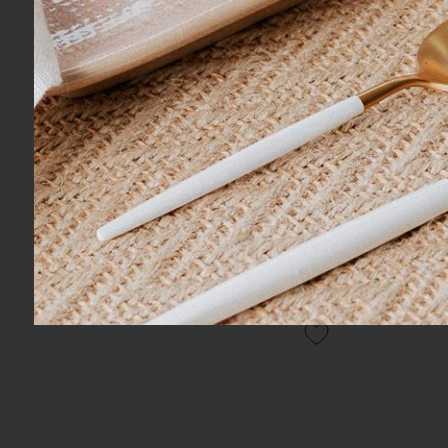
COMPRAR
Jogo de Lençol Queen Panorama Yves
Lençol de 
Delorme Paris
Fios Yves 
R$ 6.140,00
R$ 2.600,
10x
sem juros
no cartão
de
R$ 614,00
10x
sem ju
R$ 5.833,00
no boleto ou pix
R$ 2.470,0