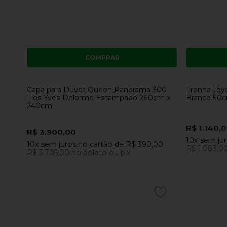
COMPRAR
Capa para Duvet Queen Panorama 300
Fronha Joy
Fios Yves Delorme Estampado 260cm x
Branco 50
240cm
R$ 1.140,
R$ 3.900,00
10x
sem ju
10x
sem juros
no cartão
de
R$ 390,00
R$ 1.083,0
R$ 3.705,00
no boleto ou pix