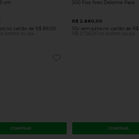
75 cm
300 Fios Yves Delorme Paris
0
R$ 2.880,00
ros
no cartão
de
R$ 89,00
10x
sem juros
no cartão
de
R$
o boleto ou pix
R$ 2.736,00
no boleto ou pix
COMPRAR
COMPRAR