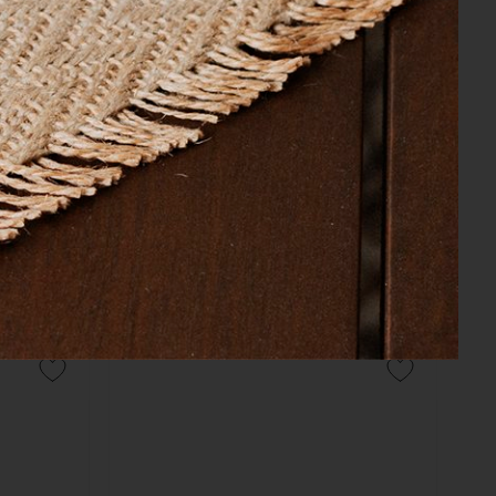
COMPRAR
 Fios Yves
Fronha Panorama 300 Fios Yves Delorme
42cm
Estampado 50cm x 75cm
R$ 840,00
87,50
10x
sem juros
no cartão
de
R$ 84,00
R$ 798,00
no boleto ou pix