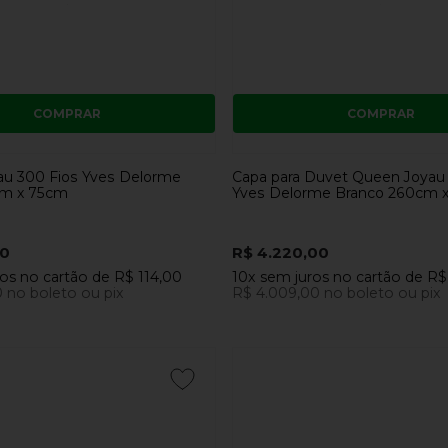
COMPRAR
COMPRAR
au 300 Fios Yves Delorme
Capa para Duvet Queen Joyau
cm x 75cm
Yves Delorme Branco 260cm 
00
R$ 4.220,00
ros
no cartão
de
R$ 114,00
10x
sem juros
no cartão
de
R$
0
no boleto ou pix
R$ 4.009,00
no boleto ou pix