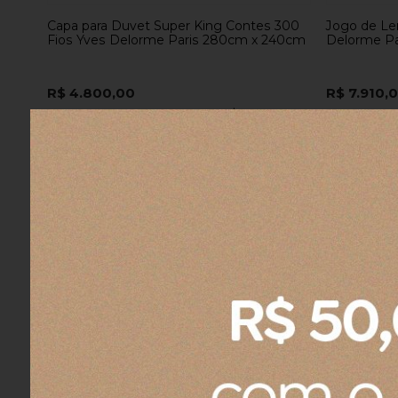
Capa para Duvet Super King Contes 300
Jogo de Le
Fios Yves Delorme Paris 280cm x 240cm
Delorme Pa
R$ 4.800,00
R$ 7.910,
10x
sem juros
no cartão
de
R$ 480,00
10x
sem ju
R$ 4.560,00
no boleto ou pix
R$ 7.514,50