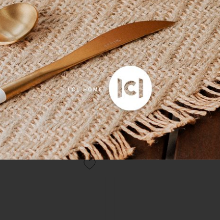
COMPRAR
COMPRAR
Cima Super King Athena 500
Capa para Almofada Joyau 300
Delorme Iris 270cm x 295cm
Delorme Estampado 31cm x 
00
R$ 700,00
ros
no cartão
de
R$ 260,00
8x
sem juros
no cartão
de
R$ 
0
no boleto ou pix
R$ 665,00
no boleto ou pix