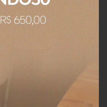
COMPRAR
ons Yves
Toalha de Lavabo Bordada Festons Yves
Delorme Paris 45 x 70 cm
R$ 370,00
80,00
4x
sem juros
no cartão
de
R$ 92,50
R$ 351,50
no boleto ou pix