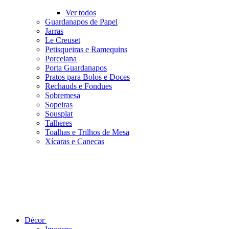
Ver todos
Guardanapos de Papel
Jarras
Le Creuset
Petisqueiras e Ramequins
Porcelana
Porta Guardanapos
Pratos para Bolos e Doces
Rechauds e Fondues
Sobremesa
Sopeiras
Sousplat
Talheres
Toalhas e Trilhos de Mesa
Xícaras e Canecas
Décor