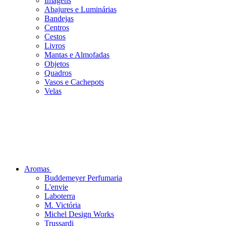
Imagens
Abajures e Luminárias
Bandejas
Centros
Cestos
Livros
Mantas e Almofadas
Objetos
Quadros
Vasos e Cachepots
Velas
Aromas
Buddemeyer Perfumaria
L'envie
Laboterra
M. Victória
Michel Design Works
Trussardi