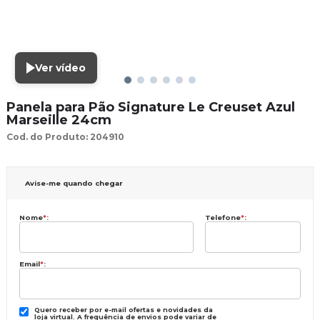
Ver vídeo
Panela para Pão Signature Le Creuset Azul
Marseille 24cm
Cod. do Produto: 204910
Avise-me quando chegar
Nome
*
:
Telefone
*
:
Email
*
:
Quero receber por e-mail ofertas e novidades da
loja virtual. A frequência de envios pode variar de