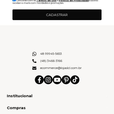
Concordo com os
Termos de uso
e
Politica de Privacidade
e aceito
receber e-mails com novidades e promoções.
CADASTRAR
48 99945-5653
(48) 3466-3166
ecommerce@lojaslcl.com.br
Institucional
Compras