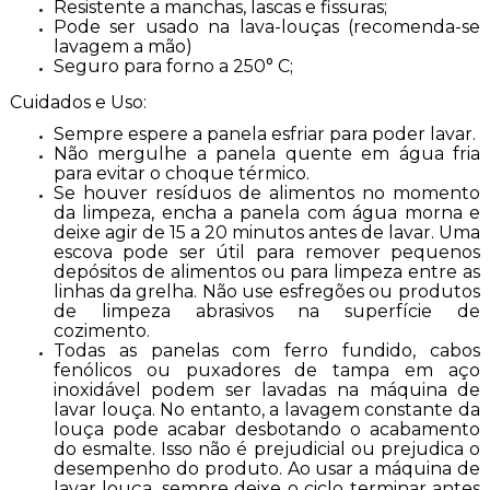
Resistente a manchas, lascas e fissuras;
Pode ser usado na lava-louças (recomenda-se
lavagem a mão)
Seguro para forno a 250° C;
Cuidados e Uso:
Sempre espere a panela esfriar para poder lavar.
Não mergulhe a panela quente em água fria
para evitar o choque térmico.
Se houver resíduos de alimentos no momento
da limpeza, encha a panela com água morna e
deixe agir de 15 a 20 minutos antes de lavar. Uma
escova pode ser útil para remover pequenos
depósitos de alimentos ou para limpeza entre as
linhas da grelha. Não use esfregões ou produtos
de limpeza abrasivos na superfície de
cozimento.
Todas as panelas com ferro fundido, cabos
fenólicos ou puxadores de tampa em aço
inoxidável podem ser lavadas na máquina de
lavar louça. No entanto, a lavagem constante da
louça pode acabar desbotando o acabamento
do esmalte. Isso não é prejudicial ou prejudica o
desempenho do produto. Ao usar a máquina de
lavar louça, sempre deixe o ciclo terminar antes