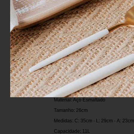
Informações do Pro
Marca: Le Creuset
Cor: Laranja
Material: Aço Esmaltado
Tamanho: 26cm
Medidas: C: 35cm - L: 29cm - A: 23cm
Capacidade: 11L