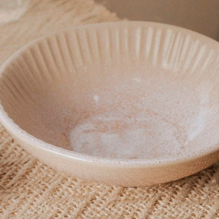
ado é um material muito resistente, podendo ir em qualquer f
eira uniforme. O aço carbono usado é de calibre pesado com u