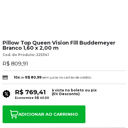
Pillow Top Queen Vision Fill Buddemeyer
Branco 1,60 x 2,00 m
Cod. do Produto: 225341
R$ 809,91
10x
de
R$ 80,99
sem juros no cartão de crédito
à vista no boleto ou pix
R$ 769,41
(5% Desconto)
Economize
R$ 40,50
ADICIONAR AO CARRINHO