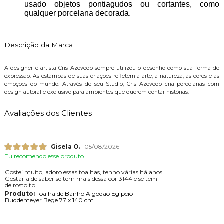
usado objetos pontiagudos ou cortantes, como
qualquer porcelana decorada.
Descrição da Marca
A designer e artista Cris Azevedo sempre utilizou o desenho como sua forma de
expressão. As estampas de suas criações refletem a arte, a natureza, as cores e as
emoções do mundo. Através de seu Studio, Cris Azevedo cria porcelanas com
design autoral e exclusivo para ambientes que querem contar histórias.
Avaliações dos Clientes
Gisela O.
05/08/2026
Eu recomendo esse produto.
Gostei muito, adoro essas toalhas, tenho várias há anos.
Gostaria de saber se tem mais dessa cor 3144 e se tem
de rosto tb.
Produto:
Toalha de Banho Algodão Egípcio
Buddemeyer Bege 77 x 140 cm