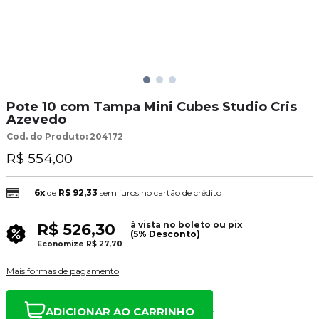
Pote 10 com Tampa Mini Cubes Studio Cris
Azevedo
Cod. do Produto: 204172
R$ 554,00
6x
de
R$ 92,33
sem juros no cartão de crédito
à vista no boleto ou pix
R$ 526,30
(5% Desconto)
Economize
R$ 27,70
Mais formas de pagamento
ADICIONAR AO CARRINHO