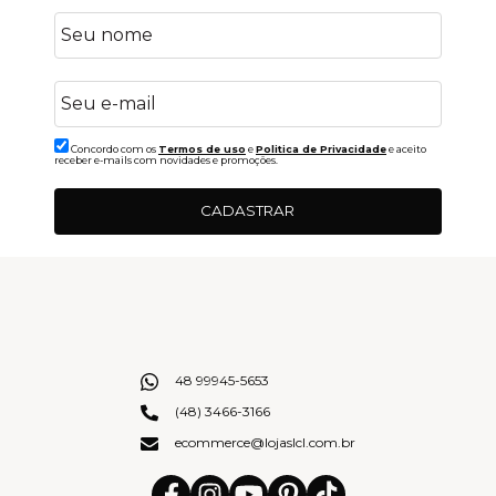
Concordo com os
Termos de uso
e
Politica de Privacidade
e aceito
receber e-mails com novidades e promoções.
CADASTRAR
48 99945-5653
(48) 3466-3166
ecommerce@lojaslcl.com.br