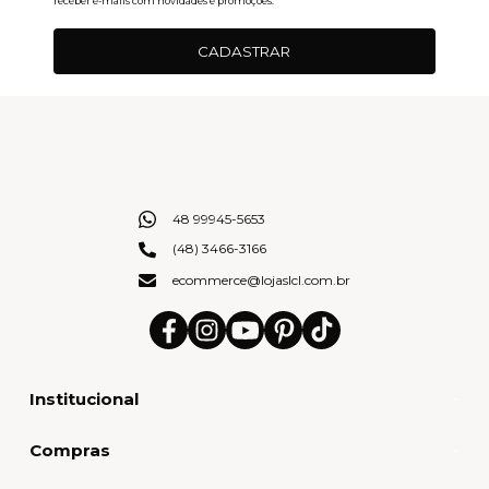
receber e-mails com novidades e promoções.
CADASTRAR
48 99945-5653
(48) 3466-3166
ecommerce@lojaslcl.com.br
Institucional
Compras