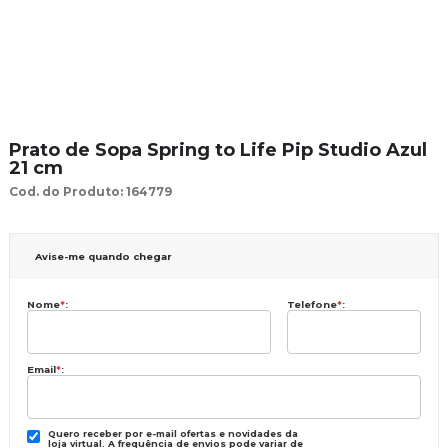
Prato de Sopa Spring to Life Pip Studio Azul
21 cm
Cod. do Produto: 164779
Avise-me quando chegar
Nome
*
:
Telefone
*
:
Email
*
:
Quero receber por e-mail ofertas e novidades da
loja virtual. A frequência de envios pode variar de