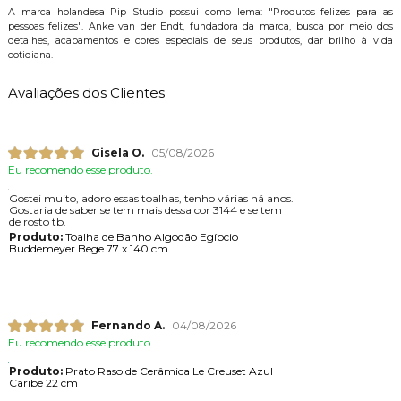
A marca holandesa Pip Studio possui como lema: "Produtos felizes para as
pessoas felizes". Anke van der Endt, fundadora da marca, busca por meio dos
detalhes, acabamentos e cores especiais de seus produtos, dar brilho à vida
cotidiana.
Avaliações dos Clientes
Gisela O.
05/08/2026
Eu recomendo esse produto.
Gostei muito, adoro essas toalhas, tenho várias há anos.
Gostaria de saber se tem mais dessa cor 3144 e se tem
de rosto tb.
Produto:
Toalha de Banho Algodão Egípcio
Buddemeyer Bege 77 x 140 cm
Fernando A.
04/08/2026
Eu recomendo esse produto.
Produto:
Prato Raso de Cerâmica Le Creuset Azul
Caribe 22 cm