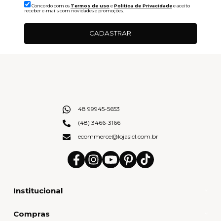
Concordo com os
Termos de uso
e
Politica de Privacidade
e aceito
receber e-mails com novidades e promoções.
CADASTRAR
48 99945-5653
(48) 3466-3166
ecommerce@lojaslcl.com.br
Institucional
Compras