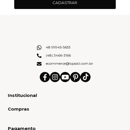
CADASTRAR
48 99945-5653
(48) 3466-3166
ecommerce@lojaslcl.com.br
Institucional
Compras
Pagamento