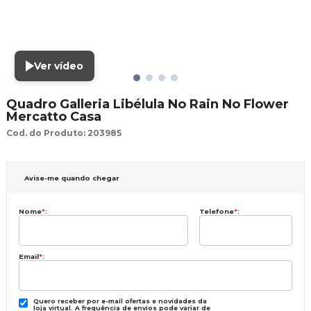
Ver vídeo
Quadro Galleria Libélula No Rain No Flower
Mercatto Casa
Cod. do Produto: 203985
Avise-me quando chegar
Nome
*
:
Telefone
*
:
Email
*
:
Quero receber por e-mail ofertas e novidades da
loja virtual. A frequência de envios pode variar de