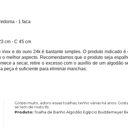
oduto
 redoma - 1 faca
23 cm - C 45 cm
o inox e do ouro 24k é bastante simples. O produto indicado 
om o melhor aspecto. Recomendamos que o produto seja espal
omece a secar, retire o excesso com o auxílio de um algodão se
a peça é suficiente para eliminar manchas.
Gostei muito, adoro essas toalhas, tenho várias há anos. Gost
se tem de rosto tb.
Produto:
Toalha de Banho Algodão Egípcio Buddemeyer Be