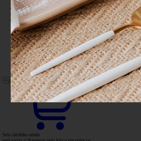
Entrar
Meus
Pedidos
Minha
Conta
Buscar
Seu carrinho ainda
está vazio :(
Navegue pela loja e encontre os