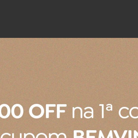
ecommerce@lojaslcl.com.b