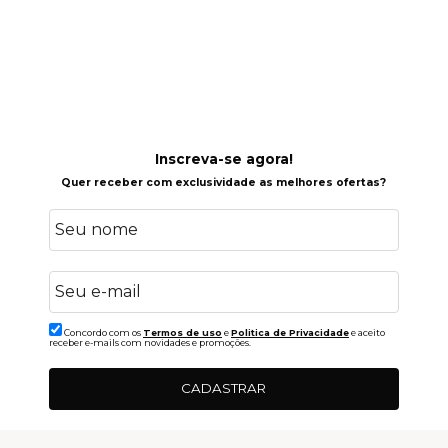
Inscreva-se agora!
Quer receber com exclusividade as melhores ofertas?
Concordo com os
Termos de uso
e
Politica de Privacidade
e aceito
receber e-mails com novidades e promoções.
CADASTRAR