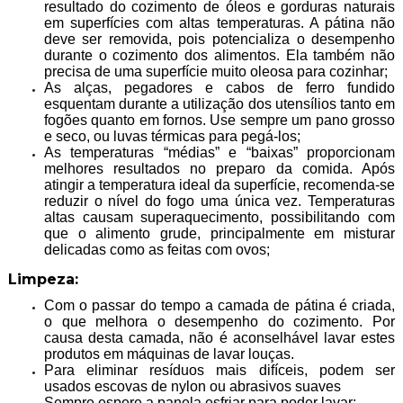
resultado do cozimento de óleos e gorduras naturais
em superfícies com altas temperaturas. A pátina não
deve ser removida, pois potencializa o desempenho
durante o cozimento dos alimentos. Ela também não
precisa de uma superfície muito oleosa para cozinhar;
As alças, pegadores e cabos de ferro fundido
esquentam durante a utilização dos utensílios tanto em
fogões quanto em fornos. Use sempre um pano grosso
e seco, ou luvas térmicas para pegá-los;
As temperaturas “médias” e “baixas” proporcionam
melhores resultados no preparo da comida. Após
atingir a temperatura ideal da superfície, recomenda-se
reduzir o nível do fogo uma única vez. Temperaturas
altas causam superaquecimento, possibilitando com
que o alimento grude, principalmente em misturar
delicadas como as feitas com ovos;
Limpeza:
Com o passar do tempo a camada de pátina é criada,
o que melhora o desempenho do cozimento. Por
causa desta camada, não é aconselhável lavar estes
produtos em máquinas de lavar louças.
Para eliminar resíduos mais difíceis, podem ser
usados escovas de nylon ou abrasivos suaves
Sempre espere a panela esfriar para poder lavar;