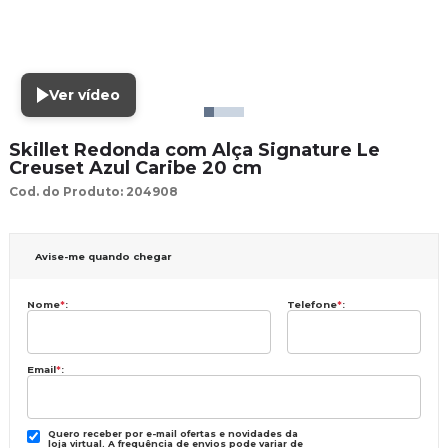
Ver vídeo
Skillet Redonda com Alça Signature Le
Creuset Azul Caribe 20 cm
Cod. do Produto: 204908
Avise-me quando chegar
Nome
*
:
Telefone
*
:
Email
*
:
Quero receber por e-mail ofertas e novidades da
loja virtual. A frequência de envios pode variar de