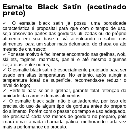
Esmalte Black Satin (acetinado
preto)
✓ O esmalte black satin já possui uma porosidade
característica é proposital para que com o tempo de uso,
seja absorvido partes das gorduras utilizadas ou do próprio
alimento em sua base e vá acentuando o sabor dos
alimentos, para um sabor mais defumado, de chapa ou até
mesmo de churrasco;
✓ Por este motivo é facilmente encontrado nas grelhas, wok,
skillets, tagines, marmitas, panini e até mesmo algumas
caçarolas, entre outros;
✓ O esmalte black satin é especialmente projetado para ser
usado em altas temperaturas. No entanto, após atingir a
temperatura ideal da superfície, recomenda-se reduzir o
nível do fogo;
✓ Perfeito para selar e grelhar, garante total retenção da
umidade da carne e demais alimentos;
✓ O esmalte black satin não é antiaderente, por isso ele
precisa do uso de algum tipo de gordura antes do preparo
do alimento. Porém com o passar do tempo e uso adequado,
ele precisará cada vez menos de gordura no preparo, pois
criará uma camada chamada pátina, melhorando cada vez
mais a performance do produto.