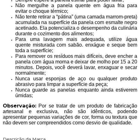
Não mergulhe a panela quente em água fria para
evitar o choque térmico;
Não tente retirar a “pátina” (uma camada marrom-preta)
acumulada na superfície da panela com esmalte negro
acetinado. Ela potencializa o desempenho da culinária
durante o cozimento dos alimentos;
Para uma lavagem mais adequada, utilize água
quente misturada com sabão. enxágue e seque bem
toda a superfície;
Para remover os resíduos mais difíceis, deve encher a
panela com água morna e deixar de molho por 15 a 20
minutos. Depois, você deverá lavar, enxaguar e secar
normalmente;
Nunca usar esponjas de aço ou qualquer produto
abrasivo para limpar a superfície da peça;
Nunca guarde as panelas enquanto ainda estiverem
úmidas;
Observação:
Por se tratar de um produto de fabricação
artesanal e exclusiva, não são idênticos, podendo
apresentar pequenas variações de cor, forma ou textura que
não devem ser compreendidos como desvio de qualidade.
Descrição da Marca