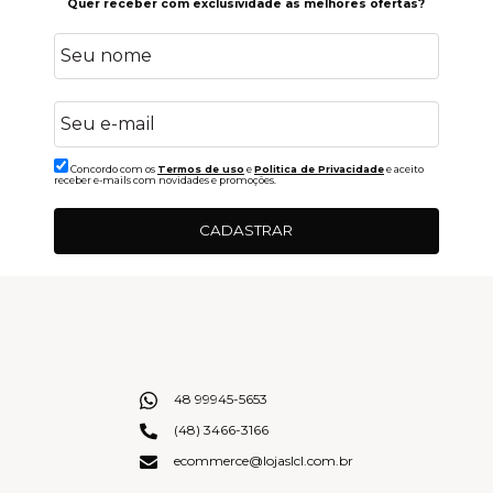
Quer receber com exclusividade as melhores ofertas?
Concordo com os
Termos de uso
e
Politica de Privacidade
e aceito
receber e-mails com novidades e promoções.
CADASTRAR
48 99945-5653
(48) 3466-3166
ecommerce@lojaslcl.com.br