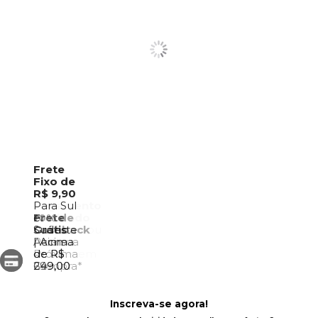
Frete
Fixo de
R$ 9,90
Pagamento
Para Sul
Facilitado
10% de
Frete
e
2 Cartões ou
Cashback
Grátis
Sudeste
PIX +
Para sua
Acima
| Acima
Cartões em
Próxima
de R$
de R$
até 10x
Compra*
699,00
249,00
Inscreva-se agora!