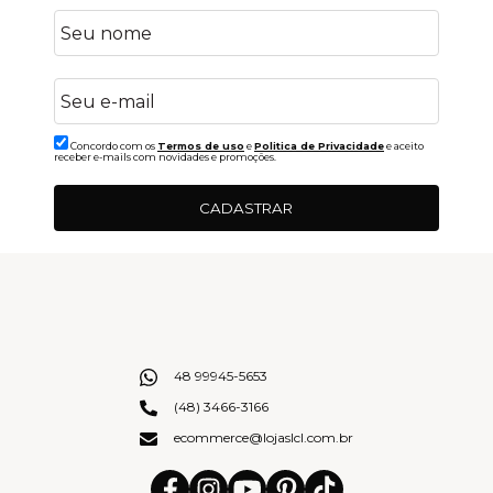
Concordo com os
Termos de uso
e
Politica de Privacidade
e aceito
receber e-mails com novidades e promoções.
CADASTRAR
48 99945-5653
(48) 3466-3166
ecommerce@lojaslcl.com.br