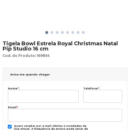
Tigela Bowl Estrela Royal Christmas Natal
Pip Studio 16 cm
Cod. do Produto: 169854
Avise-me quando chegar
Nome
*
:
Telefone
*
:
Email
*
:
Quero receber por e-mail ofertas e novidades da
loja virtual. A frequência de envios pode variar de