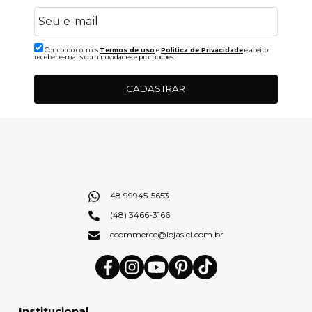
Concordo com os
Termos de uso
e
Politica de Privacidade
e aceito
receber e-mails com novidades e promoções.
CADASTRAR
48 99945-5653
(48) 3466-3166
ecommerce@lojaslcl.com.br
Institucional