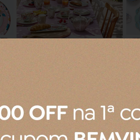
ixando a sua mesa ainda mais charmosa. O medalhão, o pássar
s elegantes. A decoração em torno das alças, orelhas e bic
arinho orgulhoso adornado nas tampas.