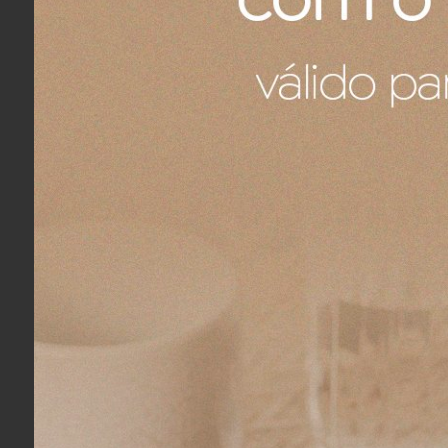
Porcelana Pip Studio
As porcelanas contam com um des
ouro. A porcelana é um produto 
sua vitrificação, transparência e re
Informações do Produt
Marca: Pip Studio
Coleção: Love Birds