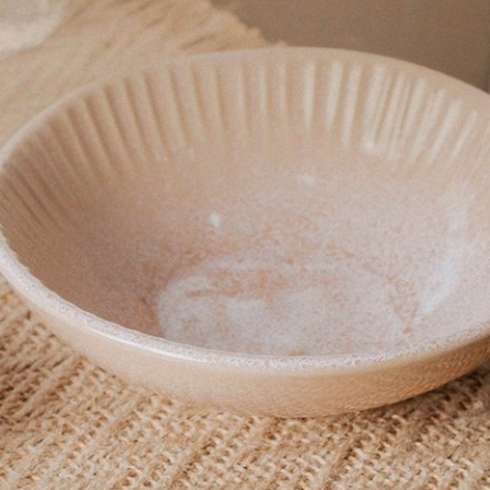
za;
nia;
avar;
o fio de ouro com força;
ou a parte áspera da esponja para limpeza;