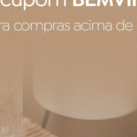
ign totalmente exclusivo e apaixonante e todas as pe
branco, impermeável e translúcido. Ela se distingue d
sistência.
o