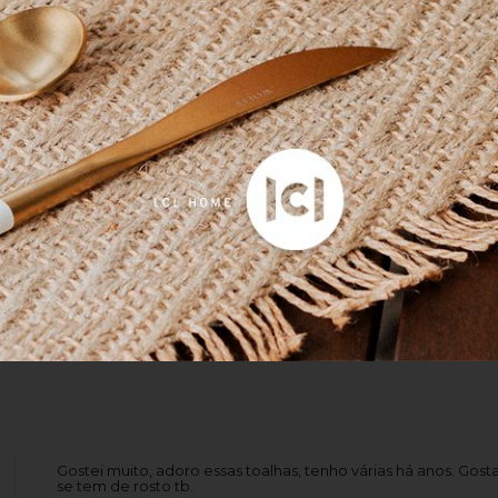
o.
omo lema: "Produtos felizes para as pessoas felizes". Anke van d
 especiais de seus produtos, dar brilho à vida cotidiana.
Gostei muito, adoro essas toalhas, tenho várias há anos. Gost
se tem de rosto tb.