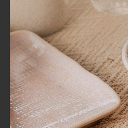
Modelo Medallion
Cor: Caqui/Branco/Estampado
Material: Porcelana
Conteúdo: 1 Tigela
Quantidade de Peças: 01 Peça
Medidas: C 15cm - L 15cm - A 9cm
Destaques:
Formas únicas e delicadas;
Estampa com toque de reale
Moderno e antigo em harmo
Porcelana Premium.
Cuidados e Uso:
Não utilizar em máquina de l
Não utilizar no microondas;
Não deixar de molho;
Não esfregar as estampas ou 
Não usar produtos abrasivos 