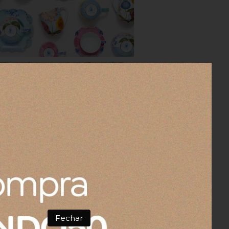
o e elementos decorativos em dourado
os conferem a esta coleção um estilo
Fechar