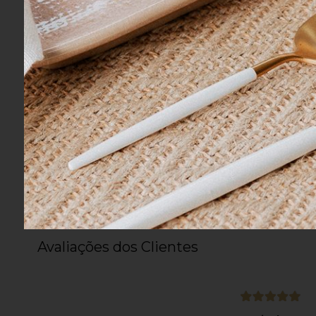
Não lavar com água fervend
Descrição da Marca
A marca holandesa Pip Studio possui c
meio dos detalhes, acabamentos e cores
Avaliações dos Clientes