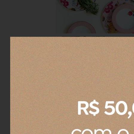
Love Birds
A coleção Love Birds é delicada, de
deixam o design das peças ainda mai
próprio e reconhecível. Com um pass