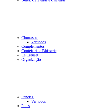
Bules, Cafeteiras e Chaleiras
Churrasco
Ver todos
Complementos
Confeitaria e Pâtisserie
Le Creuset
Organização
Panelas
Ver todos
Potes