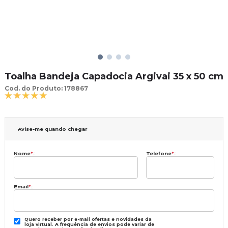
Toalha Bandeja Capadocia Argivai 35 x 50 cm
Cod. do Produto: 178867
Avise-me quando chegar
Nome
*
:
Telefone
*
:
Email
*
:
Quero receber por e-mail ofertas e novidades da
loja virtual. A frequência de envios pode variar de