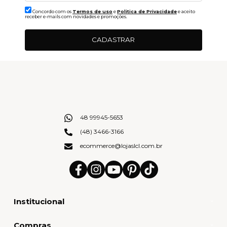
Concordo com os
Termos de uso
e
Politica de Privacidade
e aceito
receber e-mails com novidades e promoções.
CADASTRAR
48 99945-5653
(48) 3466-3166
ecommerce@lojaslcl.com.br
Institucional
Compras