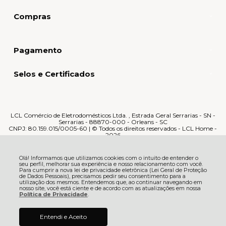
Compras
Pagamento
Selos e Certificados
LCL Comércio de Eletrodomésticos Ltda. , Estrada Geral Serrarias - SN -
Serrarias - 88870-000 - Orleans - SC
CNPJ: 80.159.015/0005-60 | © Todos os direitos reservados - LCL Home -
2026
Olá! Informamos que utilizamos cookies com o intuito de entender o
seu perfil, melhorar sua experiência e nosso relacionamento com você.
Para cumprir a nova lei de privacidade eletrônica (Lei Geral de Proteção
de Dados Pessoais), precisamos pedir seu consentimento para a
utilização dos mesmos. Entendemos que, ao continuar navegando em
nosso site, você está ciente e de acordo com as atualizações em nossa
Política de Privacidade
.
R$ 673,55
Entendi e Aceito
ADICIONAR AO
à vista no boleto ou pix
CARRINHO