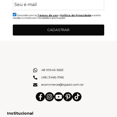
Concordo com os
Termos de uso
e
Politica de Privacidade
e aceito
receber e-mails com novidades e promoções.
CADASTRAR
48 99945-5653
(48) 3466-3166
ecommerce@lojaslcl.com.br
Institucional