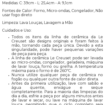
Medidas: C: 39cm - L: 25,4cm - A: 9,1cm
Fontes de Calor: Forno, Micro-ondas, Congelador, Não
usar fogo direto
Limpeza: Lava Louças, Lavagem a Mão
Cuidados e Uso:
Todos os itens da linha de cerâmica da Le
Creuset são designs originais e foram feitos à
mão, tornando cada peça única. Devido a esta
singularidade, pode haver pequenas variações
de peça para peça.
A linha de cerâmica Le Creuset pode ser levada
ao micro-ondas, congelador, geladeira, máquina
de lavar louça, forno ou grelha. A temperatura
máxima para o forno é de 260ºC.
Nunca utilize qualquer peça de cerâmica no
fogão ou qualquer outra fonte de calor direta.
Antes da primeira utilização, lave com sabão e
água quente, enxágue e seque
completamente. Para a maioria das limpezas do
dia a dia, esfrie a peça por alguns minutos antes
de lavar e secar, ou lave na máquina de lavar
louça, permitindo que o ciclo completo seja