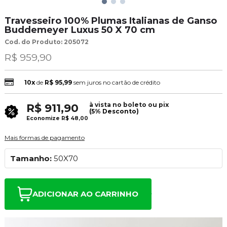
Travesseiro 100% Plumas Italianas de Ganso
Buddemeyer Luxus 50 X 70 cm
Cod. do Produto: 205072
R$ 959,90
10x
de
R$ 95,99
sem juros no cartão de crédito
à vista no boleto ou pix
R$ 911,90
(5% Desconto)
Economize
R$ 48,00
Mais formas de pagamento
Tamanho:
50X70
ADICIONAR AO CARRINHO