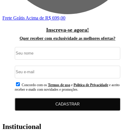
Frete Grátis
Acima de R$ 699,00
F
Inscreva-se agora!
Quer receber com exclusividade as melhores ofertas?
Concordo com os
Termos de uso
e
Politica de Privacidade
e aceito
receber e-mails com novidades e promoções.
CADASTRAR
Institucional