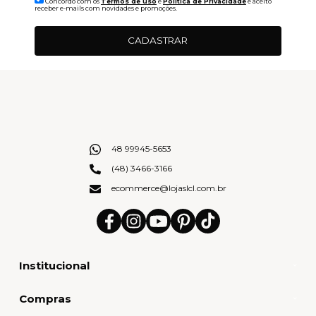
Concordo com os
Termos de uso
e
Politica de Privacidade
e aceito
receber e-mails com novidades e promoções.
CADASTRAR
48 99945-5653
(48) 3466-3166
ecommerce@lojaslcl.com.br
Institucional
Compras