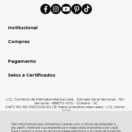
Institucional
Compras
Pagamento
Selos e Certificados
LCL Comércio de Eletrodomésticos Ltda. , Estrada Geral Serrarias - SN -
Serrarias - 88870-000 - Orleans - SC
CNPJ: 80.159.015/0005-60 | © Todos os direitos reservados - LCL Home -
2026
Olá! Informamos que utilizamos cookies com o intuito de entender o
seu perfil, melhorar sua experiência e nosso relacionamento com você.
Para cumprir a nova lei de privacidade eletrônica (Lei Geral de Proteção