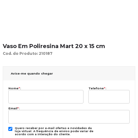
Vaso Em Poliresina Mart 20 x 15 cm
Cod. do Produto: 210187
Avise-me quando chegar
Nome
*
:
Telefone
*
:
Email
*
:
Quero receber por e-mail ofertas e novidades da
loja virtual. A frequência de envios pode variar de
acordo com a interação do cliente.