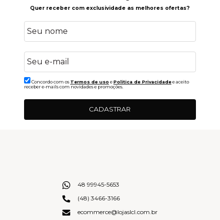
Quer receber com exclusividade as melhores ofertas?
Concordo com os
Termos de uso
e
Politica de Privacidade
e aceito
receber e-mails com novidades e promoções.
CADASTRAR
48 99945-5653
(48) 3466-3166
ecommerce@lojaslcl.com.br