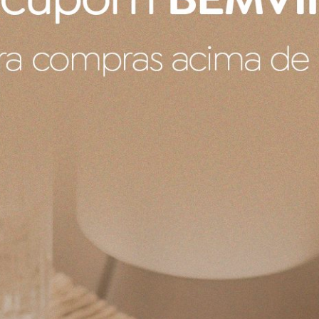
Pote para mostarda
Chegou tudo dentro do padrão
Produto:
Pote Para Mostarda 450ML Le Creuset
Produto recebido
Ele veio com um pequeno defeito de fabrica um pontinho no 
de fábrica e também durante a compra não falava sobre ess
Produto:
Porta Utensílios Signature Le Creuset Nectar 1,1 L