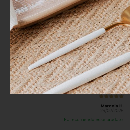
Isabela T.
03/08/2026
Eu recomendo esse produto.
Ideissamara A.
27/07/2026
Eu recomendo esse produto.
Marcela H.
24/07/2026
Eu recomendo esse produto.