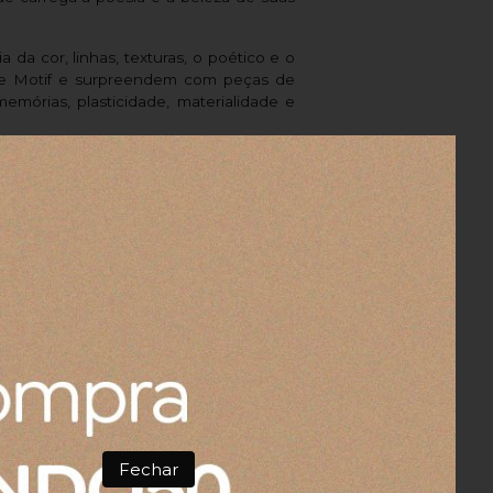
 da cor, linhas, texturas, o poético e o
 Le Motif e surpreendem com peças de
emórias, plasticidade, materialidade e
aria de saber se tem mais dessa cor 3144 e
ge 77 x 140 cm
 cm
Fechar