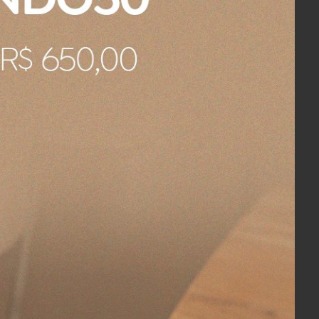
pote o qual, acredito que não faz parte
e pequeno defeito.