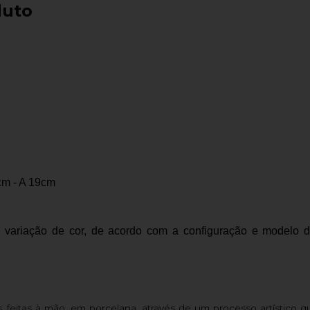
duto
cm - A 19cm
ariação de cor, de acordo com a configuração e modelo do
as, feitas à mão, em porcelana, através de um processo artístico 