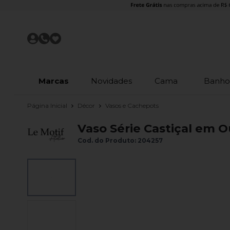
Marcas
Novidades
Cama
Banh
Página Inicial
Décor
Vasos e Cachepots
Vaso Série Castiçal em O
Cod. do Produto: 204257