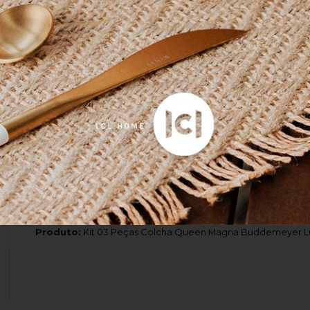
Amei!!
Leve e macio ao toque
Exatamente como eu queria
Produto:
Cobertor Queen Alpi Buddemeyer Luxus Cinza 2,20
Produto:
Kit 03 Peças Colcha Queen Magna Buddemeyer L