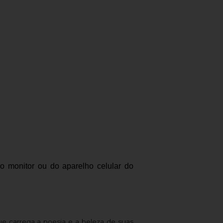
 monitor ou do aparelho celular do
que carrega a poesia e a beleza de suas