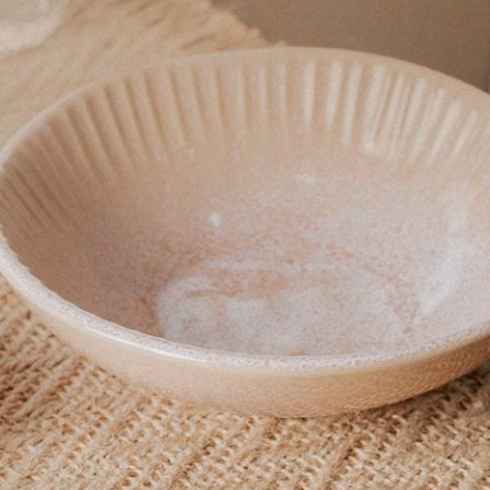
Produto:
Bandeja Para 6 Ovos Le Creuset Vermelho
Produto:
Pote De Geleia Vermelho Le Creuset
Produto:
Conjunto 02 Copos Ribeiro Pavani Pink