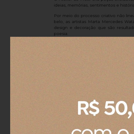
ideias, memórias, sentimentos e história
Por meio do processo criativo não linea
belo, as artistas Marta Mercedes Wa
design e decoração que são resultado 
poesia.
Avaliações dos Clientes
Gisela O.
05/08/2026
Eu recomendo esse produto.
Fernando A.