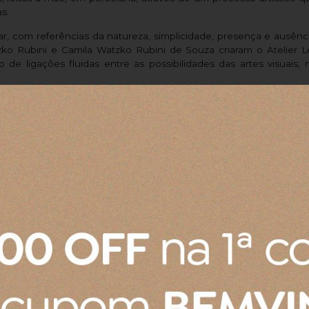
s.
r, com referências da natureza, simplicidade, presença e ausência
tzko Rubini e Camila Watzko Rubini de Souza criaram o Atelier
de ligações fluidas entre as possibilidades das artes visuais, m
Gostei muito, adoro essas toalhas, tenho várias há anos. Gost
se tem de rosto tb.
Produto:
Toalha de Banho Algodão Egípcio Buddemeyer Be
Produto:
Prato Raso de Cerâmica Le Creuset Azul Caribe 22