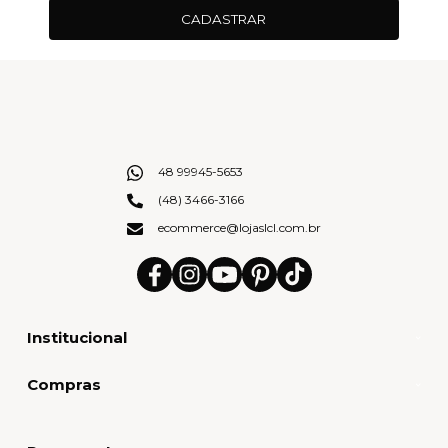
CADASTRAR
48 99945-5653
(48) 3466-3166
ecommerce@lojaslcl.com.br
Institucional
Compras