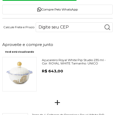
Compre Pelo WhatsApp
Calcule Frete e Prazo
Aproveite e compre junto
Você está visualizando
Açucareiro Royal White Pip Studio 235 ml -
Cor:
ROYAL WHITE
Tamanho:
UNICO
R$ 643,00
+
Jogo de 4 Colheres de Porcelana Royal White PiP