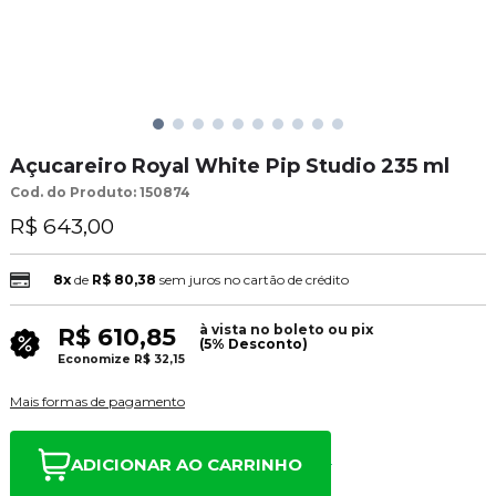
Açucareiro Royal White Pip Studio 235 ml
Cod. do Produto: 150874
R$ 643,00
8x
de
R$ 80,38
sem juros no cartão de crédito
à vista no boleto ou pix
R$ 610,85
(5% Desconto)
Economize
R$ 32,15
Mais formas de pagamento
ADICIONAR AO CARRINHO