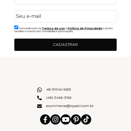
Concordo com os
Termos de uso
e
Politica de Privacidade
e aceito
receber e-mails com novidades e promoções.
CADASTRAR
48 99945-5653
(48) 3466-3166
ecommerce@lojaslcl.com.br