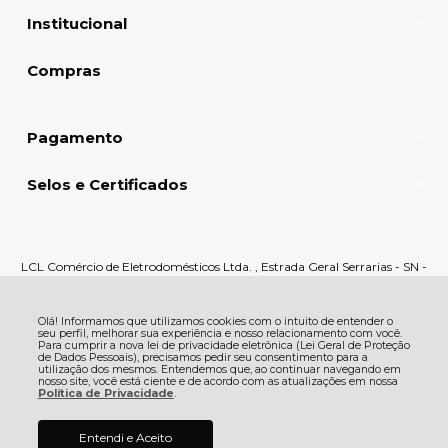
Institucional
Compras
Pagamento
Selos e Certificados
LCL Comércio de Eletrodomésticos Ltda. , Estrada Geral Serrarias - SN -
Serrarias - 88870-000 - Orleans - SC
CNPJ: 80.159.015/0005-60 | © Todos os direitos reservados - LCL Home -
R$ 256,40
à vista no boleto ou pix
(5% Desconto)
Economize
R$ 13,50
2026
Olá! Informamos que utilizamos cookies com o intuito de entender o
seu perfil, melhorar sua experiência e nosso relacionamento com você.
Para cumprir a nova lei de privacidade eletrônica (Lei Geral de Proteção
de Dados Pessoais), precisamos pedir seu consentimento para a
utilização dos mesmos. Entendemos que, ao continuar navegando em
nosso site, você está ciente e de acordo com as atualizações em nossa
Política de Privacidade
.
Entendi e Aceito