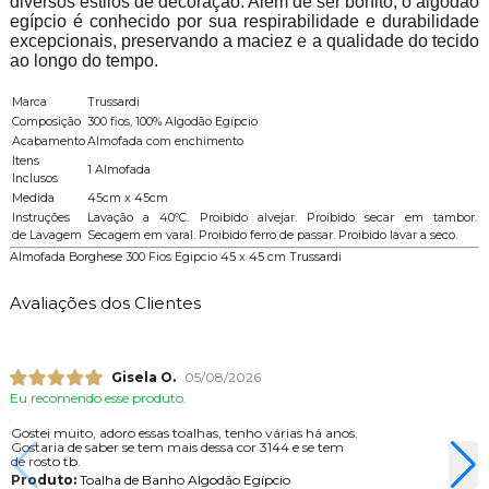
diversos estilos de decoração. Além de ser bonito, o algodão
egípcio é conhecido por sua respirabilidade e durabilidade
excepcionais, preservando a maciez e a qualidade do tecido
ao longo do tempo.
Marca
Trussardi
Composição
300 fios, 100% Algodão Egípcio
Acabamento
Almofada com enchimento
Itens
1 Almofada
Inclusos
Medida
45cm x 45cm
Instruções
Lavação a 40ºC. Proibido alvejar. Proibido secar em tambor.
de Lavagem
Secagem em varal. Proibido ferro de passar. Proibido lavar a seco.
Almofada Borghese 300 Fios Egipcio 45 x 45 cm Trussardi
Avaliações dos Clientes
Gisela O.
05/08/2026
Eu recomendo esse produto.
Gostei muito, adoro essas toalhas, tenho várias há anos.
Gostaria de saber se tem mais dessa cor 3144 e se tem
de rosto tb.
Produto:
Toalha de Banho Algodão Egípcio