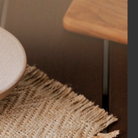
Gran Percalle Buddemeyer Sortida 50 x 70 cm
ara ir ao forno
da com Alça Signature Le Creuset Camomille 26 cm