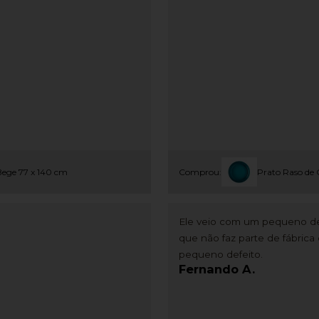
ege 77 x 140 cm
Comprou:
Prato Raso de 
Ele veio com um pequeno def
que não faz parte de fábric
pequeno defeito.
Fernando A.