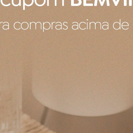
Comprou:
Cobertor Queen 
Marcela H.