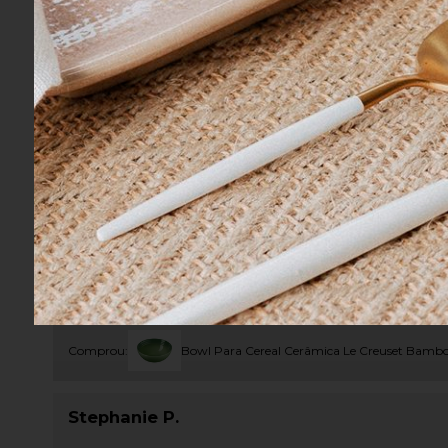
Sandra S.
Comprou:
Bowl Para Cereal Cerâmica Le Creuset Bamb
Stephanie P.