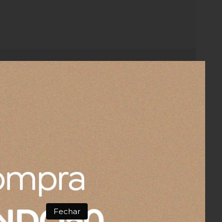
 Vermelho Le Creuset
amente como eu queria
Fechar