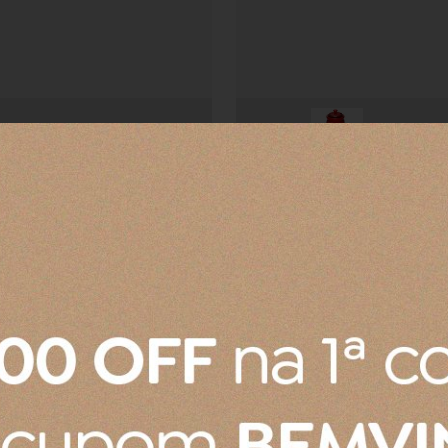
Comprou:
Pote De Geleia
Leve e macio ao toque Exat
Ideissamara A.