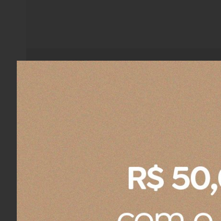
Comprou:
Bandeja Para 6 Ovos Le Creuset Vermelho
Isabela T.