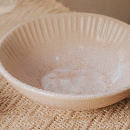
r Luxus Branco 280cm x 260cm
Comprou:
Jogo 2 Fronhas 
Achei que nao grudava, boa p
Mariane C.
Comprou:
Skillet Redon