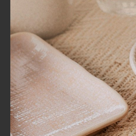
Comprou:
Kit 03 Peças Colcha Queen Magna Buddemeye
Taças lindas e atendimento maravilhoso
Anônimo
Comprou:
Conjunto 02 Taças Ribeiro Pavani Pink