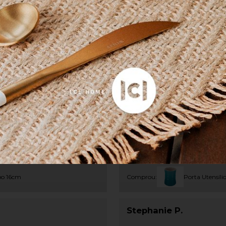
ótimo
Victoria M.
oo 16cm
Comprou:
Porta Utensíli
Stephanie P.