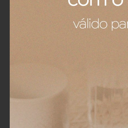
Comprou:
Conjunto 02 Copos Ribeiro Pavani Pink
Marcela H.