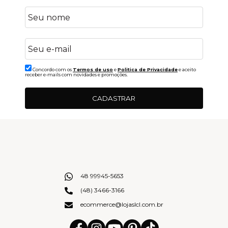
Concordo com os
Termos de uso
e
Politica de Privacidade
e aceito
receber e-mails com novidades e promoções.
CADASTRAR
48 99945-5653
(48) 3466-3166
ecommerce@lojaslcl.com.br