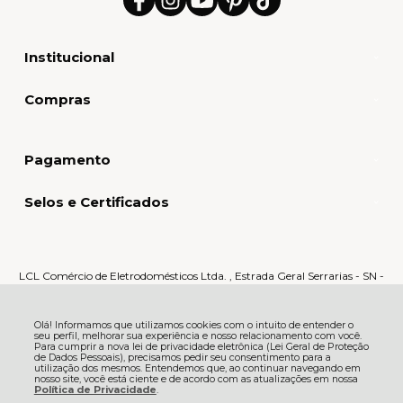
Institucional
Compras
Pagamento
Selos e Certificados
LCL Comércio de Eletrodomésticos Ltda. , Estrada Geral Serrarias - SN -
Serrarias - 88870-000 - Orleans - SC
CNPJ: 80.159.015/0005-60 | © Todos os direitos reservados - LCL Home -
2026
Olá! Informamos que utilizamos cookies com o intuito de entender o
seu perfil, melhorar sua experiência e nosso relacionamento com você.
Para cumprir a nova lei de privacidade eletrônica (Lei Geral de Proteção
de Dados Pessoais), precisamos pedir seu consentimento para a
utilização dos mesmos. Entendemos que, ao continuar navegando em
nosso site, você está ciente e de acordo com as atualizações em nossa
Política de Privacidade
.