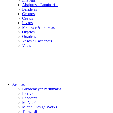
Imagens
Abajures e Luminárias
Bandejas
Centros
Cestos
Livros
Mantas e Almofadas
Objetos
Quadros
Vasos e Cachepots
Velas
Aromas
Buddemeyer Perfumaria
L'envie
Laboterra
M. Victória
Michel Design Works
Trussardi