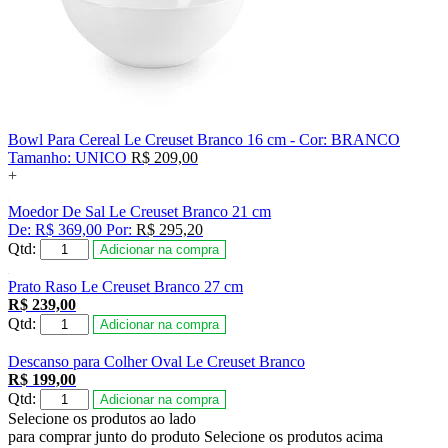
Bowl Para Cereal Le Creuset Branco 16 cm -
Cor:
BRANCO
Tamanho:
UNICO
R$ 209,00
+
Moedor De Sal Le Creuset Branco 21 cm
De:
R$ 369,00
Por:
R$ 295,20
Qtd:
Adicionar na compra
Prato Raso Le Creuset Branco 27 cm
R$ 239,00
Qtd:
Adicionar na compra
Descanso para Colher Oval Le Creuset Branco
R$ 199,00
Qtd:
Adicionar na compra
Selecione os produtos ao lado
para comprar junto do produto
Selecione os produtos acima