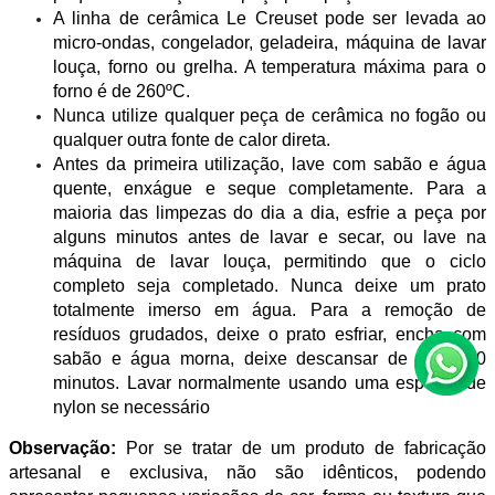
A linha de cerâmica Le Creuset pode ser levada ao
micro-ondas, congelador, geladeira, máquina de lavar
louça, forno ou grelha. A temperatura máxima para o
forno é de 260ºC.
Nunca utilize qualquer peça de cerâmica no fogão ou
qualquer outra fonte de calor direta.
Antes da primeira utilização, lave com sabão e água
quente, enxágue e seque completamente. Para a
maioria das limpezas do dia a dia, esfrie a peça por
alguns minutos antes de lavar e secar, ou lave na
máquina de lavar louça, permitindo que o ciclo
completo seja completado. Nunca deixe um prato
totalmente imerso em água. Para a remoção de
resíduos grudados, deixe o prato esfriar, encha com
sabão e água morna, deixe descansar de 10 a 20
minutos. Lavar normalmente usando uma esponja de
nylon se necessário
Observação:
Por se tratar de um produto de fabricação
artesanal e exclusiva, não são idênticos, podendo