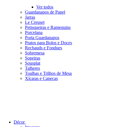
Ver todos
Guardanapos de Papel
Jarras
Le Creuset
Petisqueiras e Ramequins
Porcelana
Porta Guardanapos
Pratos para Bolos e Doces
Rechauds e Fondues
Sobremesa
Sopeiras
Sousplat
Talheres
Toalhas e Trilhos de Mesa
Xícaras e Canecas
Décor