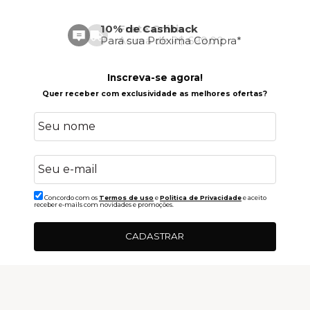
10% de Cashback
Frete Grátis
Para sua Próxima Compra*
Acima de R$ 699,00
Inscreva-se agora!
Quer receber com exclusividade as melhores ofertas?
Concordo com os
Termos de uso
e
Politica de Privacidade
e aceito
receber e-mails com novidades e promoções.
CADASTRAR