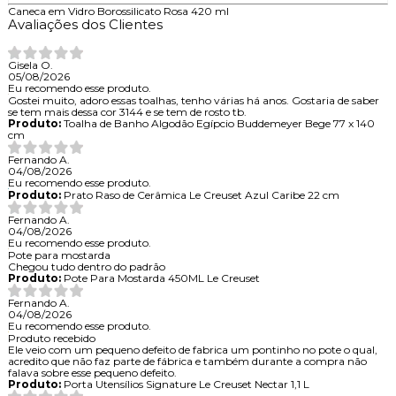
Caneca em Vidro Borossilicato Rosa 420 ml
Avaliações dos Clientes
Gisela O.
05/08/2026
Eu recomendo esse produto.
Gostei muito, adoro essas toalhas, tenho várias há anos. Gostaria de saber
se tem mais dessa cor 3144 e se tem de rosto tb.
Produto:
Toalha de Banho Algodão Egípcio Buddemeyer Bege 77 x 140
cm
Fernando A.
04/08/2026
Eu recomendo esse produto.
Produto:
Prato Raso de Cerâmica Le Creuset Azul Caribe 22 cm
Fernando A.
04/08/2026
Eu recomendo esse produto.
Pote para mostarda
Chegou tudo dentro do padrão
Produto:
Pote Para Mostarda 450ML Le Creuset
Fernando A.
04/08/2026
Eu recomendo esse produto.
Produto recebido
Ele veio com um pequeno defeito de fabrica um pontinho no pote o qual,
acredito que não faz parte de fábrica e também durante a compra não
falava sobre esse pequeno defeito.
Produto:
Porta Utensílios Signature Le Creuset Nectar 1,1 L