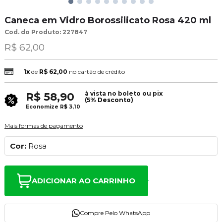
Caneca em Vidro Borossilicato Rosa 420 ml
Cod. do Produto: 227847
R$ 62,00
1x
de
R$ 62,00
no cartão de crédito
à vista no boleto ou pix
R$ 58,90
(5% Desconto)
Economize
R$ 3,10
Mais formas de pagamento
Cor:
Rosa
ADICIONAR AO CARRINHO
Compre Pelo WhatsApp