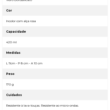
Cor
Incolor com alça rosa
Capacidade
420 ml
Medidas
L 11cm - P 8 cm - A 10 cm
Peso
170 g
Cuidados
Resistente à lava-louças. Resistente ao micro-ondas.