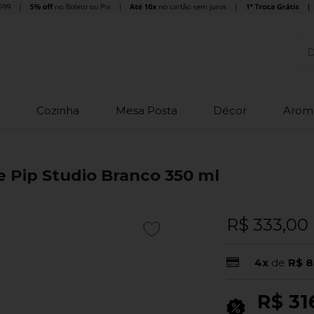
o
Cozinha
Mesa Posta
Décor
Arom
e Pip Studio Branco 350 ml
R$ 333,00
4x
de
R$ 8
R$ 31