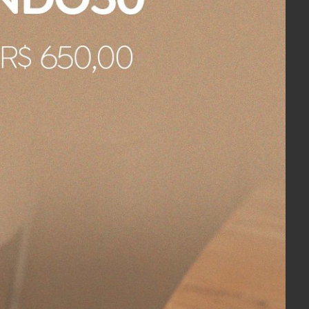
rega imagens de uma ilha preciosa,
scas coloridas. Uma rara garça-real
s prensadas e pontos dourados. O