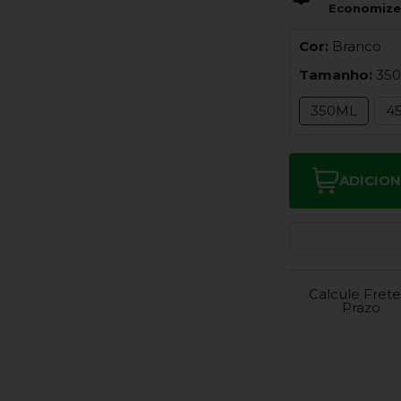
Economiz
Cor:
Branco
Tamanho:
35
350ML
4
ADICIO
Calcule Frete
Prazo