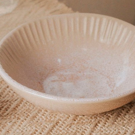
o
n totalmente exclusivo e apaixonante e todas as peças te
ermeável e translúcido. Ela se distingue de outros produt