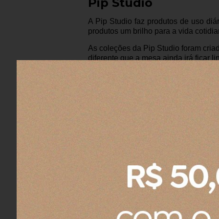
Pip Studio
A Pip Studio faz produtos de uso d
produtos um brilho para a vida cotidia
As coleções da Pip Studio foram cri
diferente que a mesa ainda irá ficar 