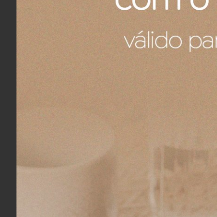
Jolie
Leve o clima tropical para a sua 
um lugar verdadeiramente feliz com
branca e outras espécies exótic
clima festivo da linha Jolie é a car