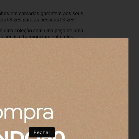
senhos em camadas garantem aos seus
os felizes para as pessoas felizes".
a de uma coleção com uma peça de uma
nas peças e harmonizam entre eles.
Fechar