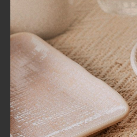
Porcelana Pip Studi
As porcelanas contam com um desig
porcelana é um produto branco, imp
transparência e resistência.