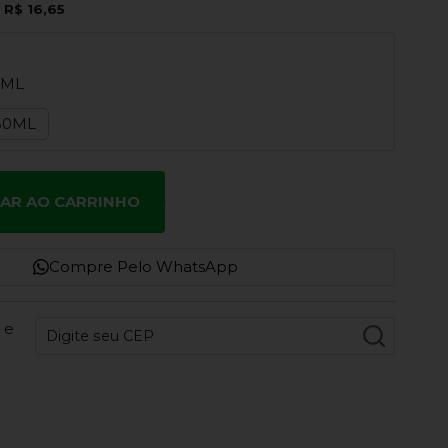
e
R$ 16,65
0ML
50ML
NAR AO CARRINHO
Compre Pelo WhatsApp
 e