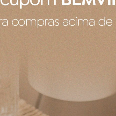
casa com a coleção Jolie. A estampa alegre e delicada car
 várias plantas, flores tropicais, palmeiras e frutas fre
as são surpreendentemente combinadas com lindas flore
a da Pip Studio.