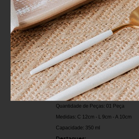
Informações do Pro
Marca: Pip Studio
Coleção: Jolie
Modelo: Dots
Material: Porcelana
Cor: Branco/Estampado
Composição: 1 Caneca
Tamanho: Grande
Quantidade de Peças: 01 Peça
Medidas: C 12cm - L 9cm - A 10cm
Capacidade: 350 ml
Destaques: