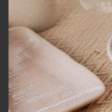
Porcelana Pip Studi
As porcelanas contam com um desig
porcelana é um produto branco, imp
transparência e resistência.