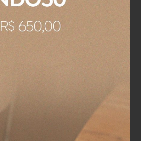
 Pip e às coloridas histórias de suas
ica borboletas.
da família da Pip.