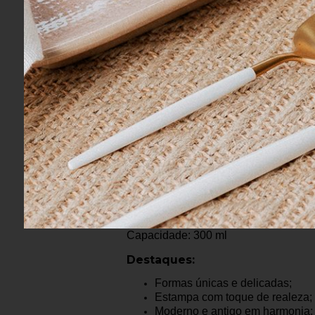
Informações do Pro
Marca: Pip Studio
Coleção: Heritage
Cor: Rosa/ Estampado
Material: Porcelana
Conteúdo: 1 Caneca sem Alça
Quantidade de Peças: 01 Peça
Medidas: Ø 8 cm - A 9 cm
Capacidade: 300 ml
Destaques:
Formas únicas e delicadas;
Estampa com toque de realeza;
Moderno e antigo em harmonia;