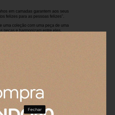
senhos em camadas garantem aos seus
os felizes para as pessoas felizes".
a de uma coleção com uma peça de uma
nas peças e harmonizam entre eles.
Fechar