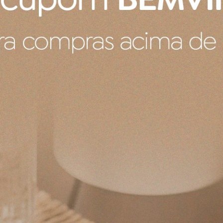
lhes, a coleção limitada Heritage é uma homenagem aos pais de
s com palmeiras, oceano azul turquesa sem fim e belas e exót
ias são descobertas, permitindo conhecer mais sobre a herança 