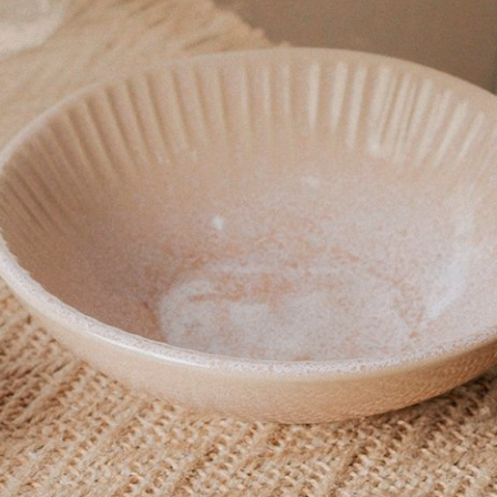
o
n totalmente exclusivo e apaixonante e todas as peças te
ermeável e translúcido. Ela se distingue de outros produt