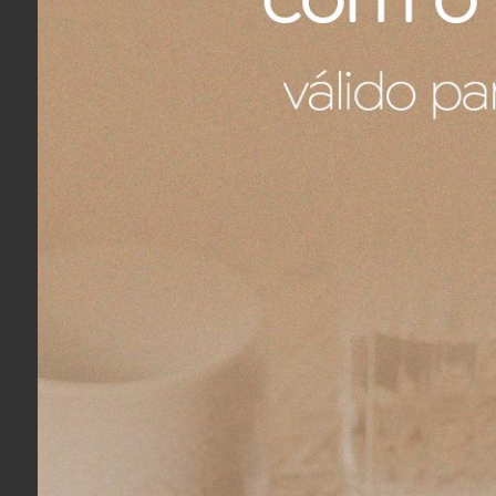
Heritage
Com conceito único e repleto de deta
vidas. Peças com paisagens magnífica
Ao admirar esta coleção novas histór