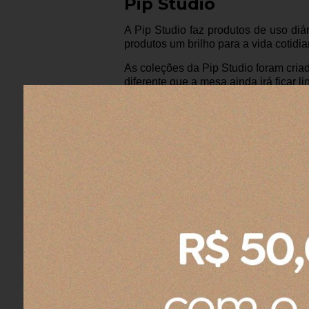
Pip Studio
A Pip Studio faz produtos de uso d
produtos um brilho para a vida cotidia
As coleções da Pip Studio foram cri
diferente que a mesa ainda irá ficar 