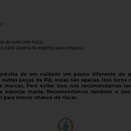
r;
io de ouro com força;
 a parte áspera da esponja para limpeza;
e precisa de um cuidado um pouco diferente do 
 outras peças da Pip, essas são opacas. Isso torna 
 e marcas. Para evitar isso, nós recomendamos la
a esponja macia. Recomendamos também o uso d
l para menor chance de riscar.