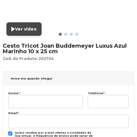
Ver vídeo
Cesto Tricot Joan Buddemeyer Luxus Azul
Marinho 10 x 25 cm
Cod. do Produto: 202724
Avise-me quando chegar
Nome
*
:
Telefone
*
:
Email
*
:
Quero receber por e-mail ofertas e novidades da
loja virtual. A frequência de envios pode variar de