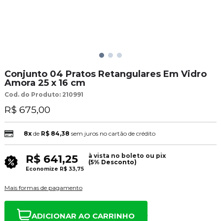
Conjunto 04 Pratos Retangulares Em Vidro
Amora 25 x 16 cm
Cod. do Produto: 210991
R$ 675,00
8x
de
R$ 84,38
sem juros no cartão de crédito
à vista no boleto ou pix
R$ 641,25
(5% Desconto)
Economize
R$ 33,75
Mais formas de pagamento
ADICIONAR AO CARRINHO