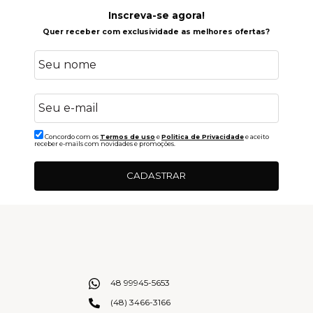
Inscreva-se agora!
Quer receber com exclusividade as melhores ofertas?
Concordo com os
Termos de uso
e
Politica de Privacidade
e aceito
receber e-mails com novidades e promoções.
CADASTRAR
48 99945-5653
(48) 3466-3166