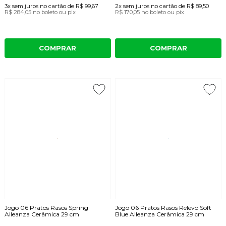
3x
sem juros
no cartão
de
R$ 99,67
2x
sem juros
no cartão
de
R$ 89,50
R$ 284,05
no boleto ou pix
R$ 170,05
no boleto ou pix
COMPRAR
COMPRAR
Jogo 06 Pratos Rasos Spring
Jogo 06 Pratos Rasos Relevo Soft
Alleanza Cerâmica 29 cm
Blue Alleanza Cerâmica 29 cm