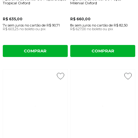
Tropical Oxford
Milenial Oxford
R$ 635,00
R$ 660,00
7x
sem juros
no cartão
de
R$ 90,71
8x
sem juros
no cartão
de
R$ 82,50
R$ 603,25
no boleto ou pix
R$ 627,00
no boleto ou pix
COMPRAR
COMPRAR