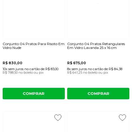
Conjunto 04 Pratos Para Risoto Em
Conjunto 04 Pratos Retangulares
Vidro Nude
Em Vidro Lavanda 25 x 16 cm
R$ 830,00
R$ 675,00
10x
sem juros
no cartão
de
R$ 83,00
8x
sem juros
no cartão
de
R$ 84,38
R$ 788,50
no boleto ou pix
R$ 641,25
no boleto ou pix
COMPRAR
COMPRAR