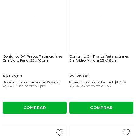
Conjunto 04 Pratos Retangulares
Conjunto 04 Pratos Retangulares
Em Vidro Fendi 25 x 16 cm
Em Vidro Amora 25 x 16 cm
R$ 675,00
R$ 675,00
8x
sem juros
no cartão
de
R$ 84,38
8x
sem juros
no cartão
de
R$ 84,38
R$ 641,25
no boleto ou pix
R$ 641,25
no boleto ou pix
COMPRAR
COMPRAR