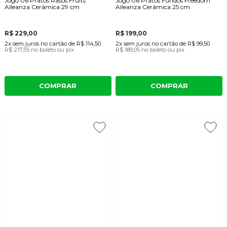
Jogo 06 Pratos Rasos Fruits
Jogo 06 Pratos Fundos Freedom
Alleanza Cerâmica 29 cm
Alleanza Cerâmica 25 cm
R$ 229,00
R$ 199,00
2x
sem juros
no cartão
de
R$ 114,50
2x
sem juros
no cartão
de
R$ 99,50
R$ 217,55
no boleto ou pix
R$ 189,05
no boleto ou pix
COMPRAR
COMPRAR