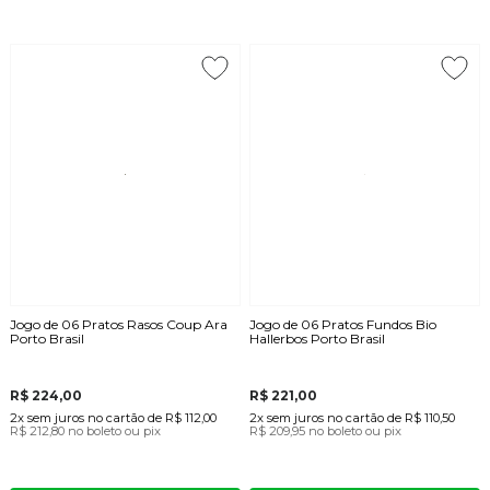
Jogo de 06 Pratos Rasos Coup Ara
Jogo de 06 Pratos Fundos Bio
Porto Brasil
Hallerbos Porto Brasil
R$ 224,00
R$ 221,00
2x
sem juros
no cartão
de
R$ 112,00
2x
sem juros
no cartão
de
R$ 110,50
R$ 212,80
no boleto ou pix
R$ 209,95
no boleto ou pix