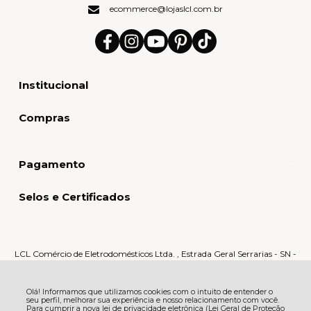
ecommerce@lojaslcl.com.br
Institucional
Compras
Pagamento
Selos e Certificados
LCL Comércio de Eletrodomésticos Ltda. , Estrada Geral Serrarias - SN -
Serrarias - 88870-000 - Orleans - SC
CNPJ: 80.159.015/0005-60 | © Todos os direitos reservados - LCL Home -
2026
Olá! Informamos que utilizamos cookies com o intuito de entender o
seu perfil, melhorar sua experiência e nosso relacionamento com você.
Para cumprir a nova lei de privacidade eletrônica (Lei Geral de Proteção