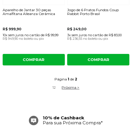
Aparelho de Jantar 30 peças
Jogo de 6 Pratos Fundos Coup
Amalfitana Alleanza Cerâmica
Rabbit Porto Brasil
R$ 999,90
R$ 249,00
10x
sem juros
no cartão
de
R$ 99,99
3x
sem juros
no cartão
de
R$ 83,00
R$ 949,90
no boleto ou pix
R$ 236,55
no boleto ou pix
COMPRAR
COMPRAR
Página
1
de
2
1
2
Próxima >
Frete Grátis
Acima de R$ 699,00