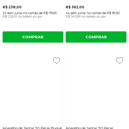
R$ 238,00
R$ 362,00
2x
sem juros
no cartão
de
R$ 119,00
4x
sem juros
no cartão
de
R$ 90,50
R$ 226,10
no boleto ou pix
R$ 343,90
no boleto ou pix
COMPRAR
COMPRAR
Aparelho de Jantar 30 Peças Buquê
Aparelho de Jantar 30 Peças