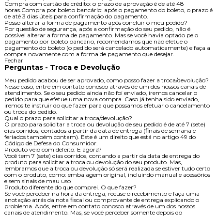
Compra com cartão de crédito: o prazo de aprovação é de até 48
horas.Compra por boleto bancário: após o pagamento do boleto, o prazo é
de até 3 dias úteis para confirmação do pagamento.
Posso alterar a forma de pagamento após concluir o meu pedido?
Por questão de segurança, após a confirmação do seu pedido, não é
possível alterar a forma de pagamento. Mas se você havia optado pelo
pagamento por boleto bancário, recomendamos que não efetue o
pagamento do boleto (o pedido será cancelado automaticamente) e faça a
compra novamente com a forma de pagamento que desejar.
Fechar
Perguntas - Troca e Devolução
Meu pedido acabou de ser aprovado, como posso fazer a troca/devolução?
Nesse caso, entre em contato conosco através de um dos nossos canais de
atendimento. Se o seu pedido ainda não foi enviado, iremos cancelar o
pedido para que efetue uma nova compra. Caso já tenha sido enviado,
iremos te instruir do que fazer para que possamos efetuar o cancelamento
ou troca do pedido.
Qual o prazo para solicitar a troca/devolução?
O prazo para solicitar a troca ou devolução de seu pedido é de até 7 (sete)
dias corridos, contados a partir da data de entrega (finais de semana e
feriados também contam). Este é um direito que está no artigo 49 do
Código de Defesa do Consumidor.
Produto veio com defeito. E agora?
Você tem 7 (sete) dias corridos, contando a partir da data de entrega do
produto para solicitar a troca ou devolução do seu produto. Mas,
lembramos que a troca ou devolução só será realizada se estiver tudo certo
com o produto, como: embalagem original, incluindo manual e acessórios
e sem sinais de mau uso
Produto diferente do que comprei. O que fazer?
Se você perceber na hora da entrega, recuse o recebimento e faça uma
anotação atrás da nota fiscal ou comprovante de entrega explicando o
problema. Após, entre em contato conosco através de um dos nossos
canais de atendimento. Mas, se você perceber somente depois do