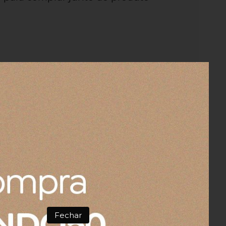
 da Le Creuset
ogão utilizando-o para acomodar a
 marca Le Creuset é produzida em
m item decorativo com suas cores
Fechar