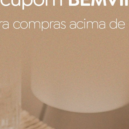
ia à lascas, manchas e arranhões. Sua superfície esm
, rápido e prático. Perfeita para ser usada diariamente, é
duto
t
r Oval
85 cm
as, Congelador, Não usar fogo direto
 Mão