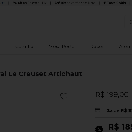
o
Cozinha
Mesa Posta
Décor
Arom
al Le Creuset Artichaut
R$ 199,00
2x
de
R$ 9
R$ 18