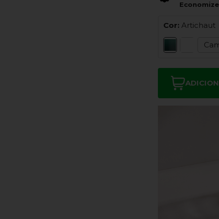
Economiz
Cor:
Artichaut
Cam
ADICIO