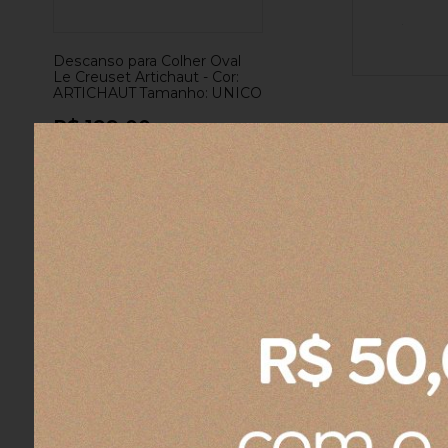
Descanso para Colher Oval
Le Creuset Artichaut -
Cor:
ARTICHAUT
Tamanho:
UNICO
R$ 199,00
Descrição do Produto
A Beleza e Funciona
O Descanso de colher faz toda a 
colher enquanto não estiver uti
cerâmica premium e é grande o su
Além de funcional, podendo ser 
vibrantes e elegantes.
Facilidade e Durabil