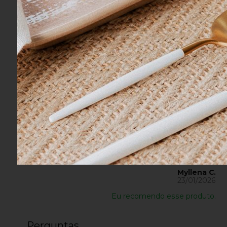
Descrição da Marca
A Le Creuset, marca Francesa fu
exemplar único que une tradição 
Avaliações dos Clientes
Myllena C.
23/01/2026
Eu recomendo esse produto.
Perguntas