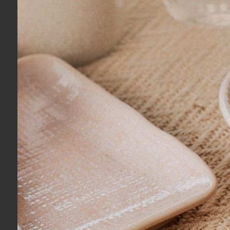
Todos os itens da linha de c
Devido a esta singularidade
A linha de cerâmica Le Creu
ou grelha. A temperatura má
Nunca utilize qualquer peça
Antes da primeira utilizaç
limpezas do dia a dia, esfr
permitindo que o ciclo com
Para a remoção de resíduos 
minutos. Lavar normalmente
Observação:
Por se tratar de 
pequenas variações de cor, form