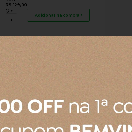
R$ 129,00
Qtd:
Adicionar na compra
lidade de um Descanso para colher
diferença na cozinha, perfeito para colocar ao lado do f
lizando, capturando qualquer gota perdida. A peça da
ficiente para abrigar até mesmo os maiores utensílios.
colocado na máquina de lavar louça, após o uso, é u
idade