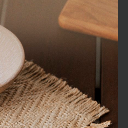
s à mão, tornando cada peça única.
ra, máquina de lavar louça, forno
direta.
mpletamente. Para a maioria das
u lave na máquina de lavar louça,
lher totalmente imerso em água.
morna, deixe descansar de 10 a 20
ão idênticos, podendo apresentar
svio de qualidade.