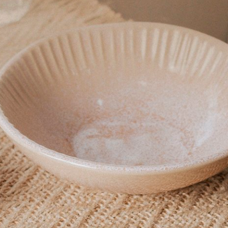
erâmica da Le Creuset são designs originais e foram feito
, pode haver pequenas variações de peça para peça.
set pode ser levada ao micro-ondas, congelador, geladei
xima para o forno é de 260ºC.
 de cerâmica no fogão ou qualquer outra fonte de calor 
ão, lave com sabão e água quente, enxágue e seque co
ie a peça por alguns minutos antes de lavar e secar, o
pleto seja completado. Nunca deixe o descanso de co
grudados, deixe o item esfriar, encha com sabão e água 
 usando uma esponja de nylon se necessário
um produto de fabricação artesanal e exclusiva, não s
a ou textura que não devem ser compreendidos como de