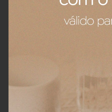
A cerâmica tem grande resistênc
alimentos seja um processo simples
Informações do Pro
Marca: Le Creuse
Cor: Artichuat
Material: Cerâmica
Composição: 1 Descanso de Colhe
Quantidade de Peças: 01 Peça
Medidas: C 16cm - A 2,3 cm - L 11,
Fontes de Calor: Forno, Micro-ond
Limpeza: Lava Louças, Lavagem a
Cuidados e uso: