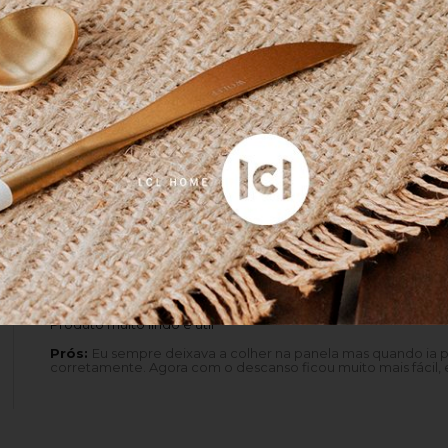
ndada em 1925, é referência quando se trata de utens
e design.
Produto perfeito de lindo e veio MUITO bem embala
Produto muito lindo e útil
Prós:
Eu sempre deixava a colher na panela mas quando ia 
corretamente. Agora com o descanso ficou muito mais fácil, e