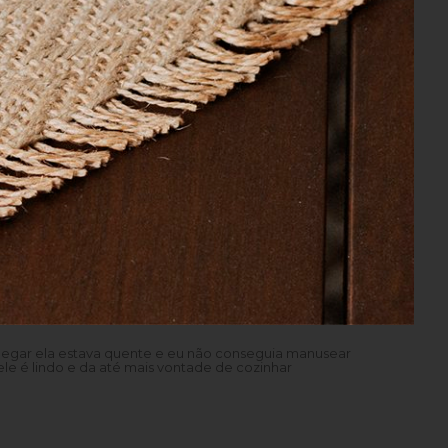
ílios domésticos. Cada peça é um
do
pegar ela estava quente e eu não conseguia manusear
le é lindo e da até mais vontade de cozinhar