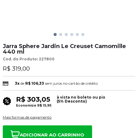
Jarra Sphere Jardin Le Creuset Camomille
440 ml
Cod. do Produto: 227800
R$ 319,00
3x
de
R$ 106,33
sem juros no cartão de crédito
à vista no boleto ou pix
R$ 303,05
(5% Desconto)
Economize
R$ 15,95
Mais formas de pagamento
ADICIONAR AO CARRINHO