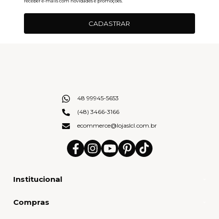
receber e-mails com novidades e promoções.
CADASTRAR
48 99945-5653
(48) 3466-3166
ecommerce@lojaslcl.com.br
Institucional
Compras