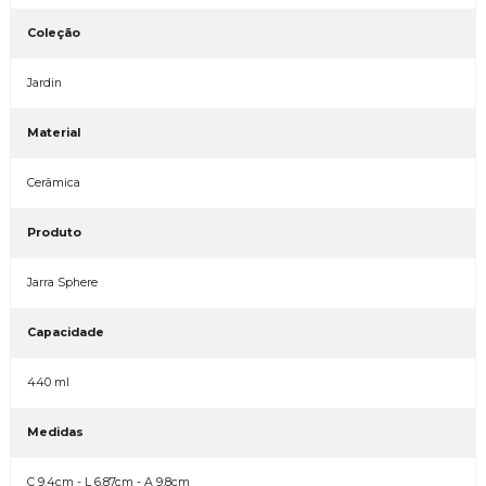
Coleção
Jardin
Material
Cerâmica
Produto
Jarra Sphere
Capacidade
440 ml
Medidas
C 9,4cm - L 6,87cm - A 9,8cm